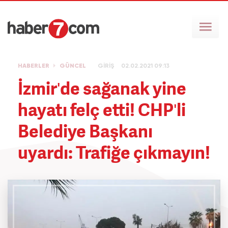
HABERLER
GÜNCEL
GİRİŞ
02.02.2021 09:13
İzmir'de sağanak yine
hayatı felç etti! CHP'li
Belediye Başkanı
uyardı: Trafiğe çıkmayın!