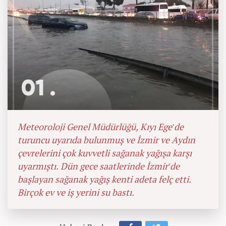
01 .
Meteoroloji Genel Müdürlüğü, Kıyı Ege'de
turuncu uyarıda bulunmuş ve İzmir ve Aydın
çevrelerini çok kuvvetli sağanak yağışa karşı
uyarmıştı. Dün gece saatlerinde İzmir'de
başlayan sağanak yağış kenti adeta felç etti.
Birçok ev ve iş yerini su bastı.