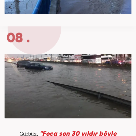
08 .
Gürbüz,
"Foça son 30 yıldır böyle