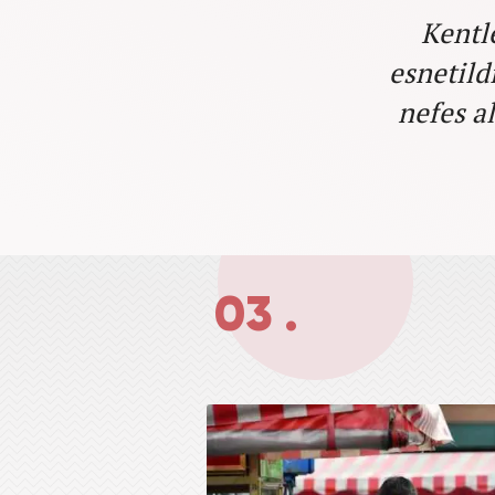
Kentl
esnetild
nefes a
03 .