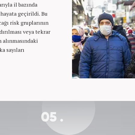
ıyla il bazında
ayata geçirildi. Bu
cağı risk gruplarının
dırılması veya tekrar
n alınmasındaki
ka sayıları
05 .