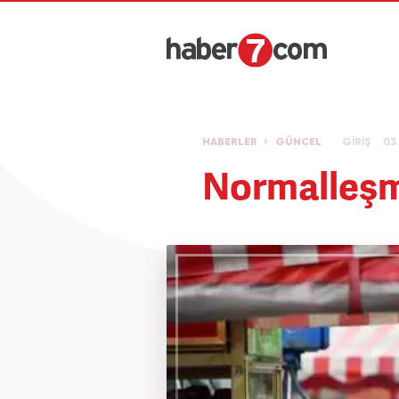
HABERLER
GÜNCEL
GİRİŞ
03.
Normalleşme