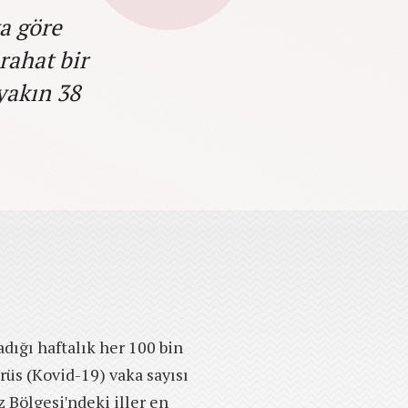
a göre
rahat bir
yakın 38
adığı haftalık her 100 bin
rüs (Kovid-19) vaka sayısı
z Bölgesi'ndeki iller en