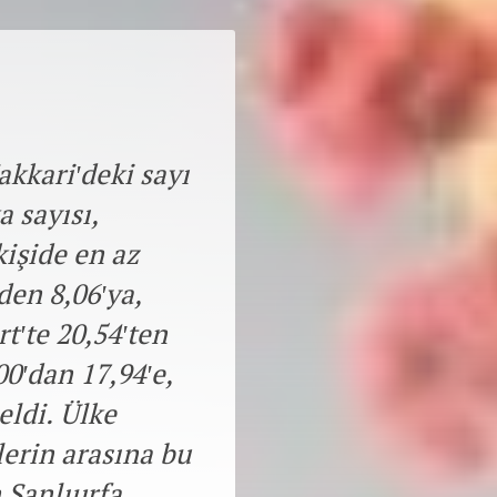
akkari'deki sayı
a sayısı,
kişide en az
den 8,06'ya,
rt'te 20,54'ten
00'dan 17,94'e,
eldi. Ülke
lerin arasına bu
 Şanlıurfa,