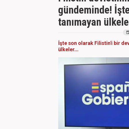
gündeminde! İşte 
tanımayan ülkeler
İşte son olarak Filistin'i bir 
ülkeler...