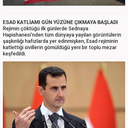
ESAD KATLİAMI GÜN YÜZÜNE ÇIKMAYA BAŞLADI
Rejimin çöktüğü ilk günlerde Sednaya
Hapishanesi'nden tüm dünyaya yayılan görüntülerin
şaşkınlığı hafızlarda yer edinmişken, Esad rejiminin
katlettiği sivillerin gömüldüğü yeni bir toplu mezar
keşfedildi.