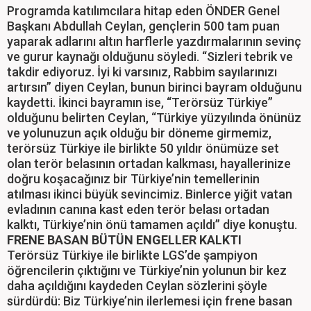
Programda katılımcılara hitap eden ÖNDER Genel
Başkanı Abdullah Ceylan, gençlerin 500 tam puan
yaparak adlarını altın harflerle yazdırmalarının sevinç
ve gurur kaynağı olduğunu söyledi. “Sizleri tebrik ve
takdir ediyoruz. İyi ki varsınız, Rabbim sayılarınızı
artırsın” diyen Ceylan, bunun birinci bayram olduğunu
kaydetti. İkinci bayramın ise, “Terörsüz Türkiye”
olduğunu belirten Ceylan, “Türkiye yüzyılında önünüz
ve yolunuzun açık olduğu bir döneme girmemiz,
terörsüz Türkiye ile birlikte 50 yıldır önümüze set
olan terör belasının ortadan kalkması, hayallerinize
doğru koşacağınız bir Türkiye’nin temellerinin
atılması ikinci büyük sevincimiz. Binlerce yiğit vatan
evladının canına kast eden terör belası ortadan
kalktı, Türkiye’nin önü tamamen açıldı” diye konuştu.
FRENE BASAN BÜTÜN ENGELLER KALKTI
Terörsüz Türkiye ile birlikte LGS’de şampiyon
öğrencilerin çıktığını ve Türkiye’nin yolunun bir kez
daha açıldığını kaydeden Ceylan sözlerini şöyle
sürdürdü: Biz Türkiye’nin ilerlemesi için frene basan