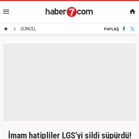
GÜNCEL
PAYLAŞ
İmam hatipliler LGS'yi sildi süpürdü!