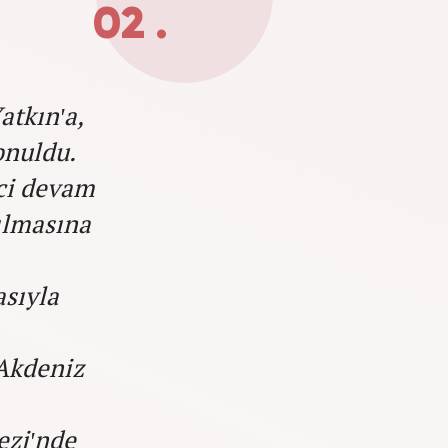
02 .
atkın'a,
onuldu.
eci devam
ılmasına
sıyla
 Akdeniz
ezi'nde