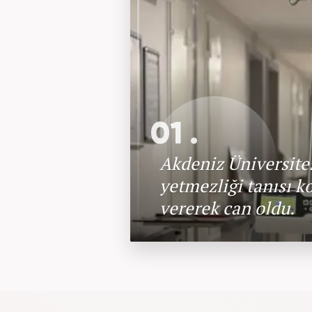
01 .
Akdeniz Üniversites
yetmezliği tanısı k
vererek can oldu.