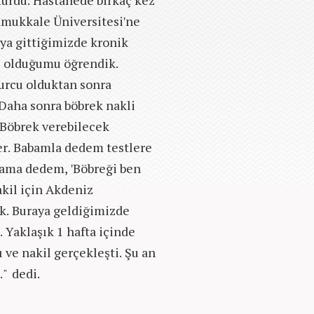
ürdü. Hastanede birkaç kez
amukkale Üniversitesi'ne
ya gittiğimizde kronik
ı olduğumu öğrendik.
burcu olduktan sonra
 Daha sonra böbrek nakli
 'Böbrek verebilecek
ler. Babamla dedem testlere
ü ama dedem, 'Böbreği ben
akil için Akdeniz
tik. Buraya geldiğimizde
. Yaklaşık 1 hafta içinde
ve nakil gerçekleşti. Şu an
."
dedi.