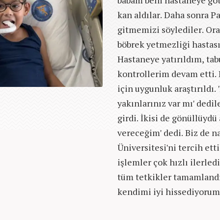
babam beni hastaneye göt
kan aldılar. Daha sonra P
gitmemizi söylediler. Ora
böbrek yetmezliği hastas
Hastaneye yatırıldım, ta
kontrollerim devam etti.
için uygunluk araştırıldı.
yakınlarınız var mı' dedi
girdi. İkisi de gönüllüyd
vereceğim' dedi. Biz de n
Üniversitesi'ni tercih et
işlemler çok hızlı ilerledi
tüm tetkikler tamamlandı 
kendimi iyi hissediyorum