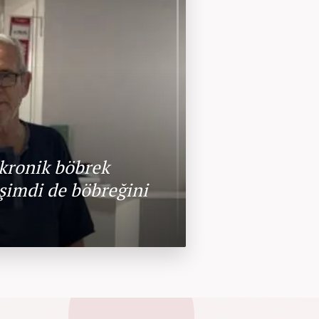
 kronik böbrek
 şimdi de böbreğini