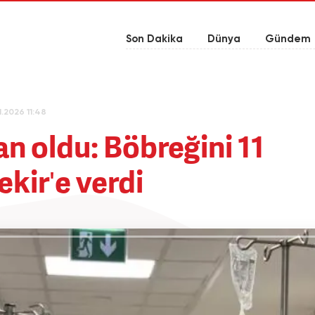
Son Dakika
Dünya
Gündem
1.2026 11:48
n oldu: Böbreğini 11
ekir'e verdi