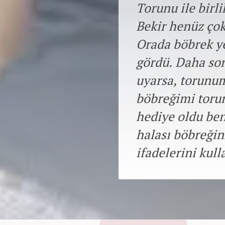
Torunu ile birl
Bekir henüz çok
Orada böbrek ye
gördü. Daha so
uyarsa, torunum
böbreğimi toru
hediye oldu be
halası böbreğin
ifadelerini kull