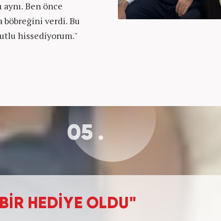
ı aynı. Ben önce
 böbreğini verdi. Bu
utlu hissediyorum."
05 .
BİR HEDİYE OLDU"