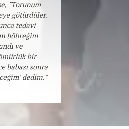
ise, "Torunum
eye götürdüler.
unca tedavi
nim böbreğim
andı ve
ömürlük bir
e babası sonra
eceğim' dedim."