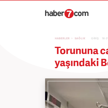
HABERLER
SAĞLIK
GİRİŞ
18.0
Torununa ca
yaşındaki B