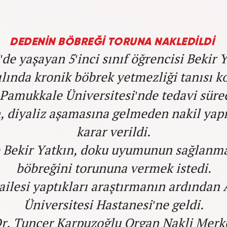
DEDENİN BÖBREĞİ TORUNA NAKLEDİLDİ
'de yaşayan 5'inci sınıf öğrencisi Bekir Y
ılında kronik böbrek yetmezliği tanısı k
 Pamukkale Üniversitesi'nde tedavi sür
, diyaliz aşamasına gelmeden nakil yap
karar verildi.
 Bekir Yatkın, doku uyumunun sağlanma
böbreğini torununa vermek istedi.
ailesi yaptıkları araştırmanın ardından
Üniversitesi Hastanesi'ne geldi.
Dr. Tuncer Karpuzoğlu Organ Nakli Merk