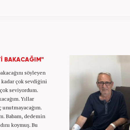
Yİ BAKACAĞIM"
bakacağını söyleyen
kadar çok sevdiğini
 çok seviyordum.
kacağım. Yıllar
iç unutmayacağım.
um. Babam, dedemin
adını koymuş. Bu