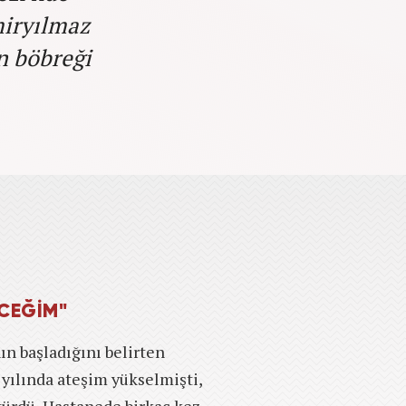
miryılmaz
n böbreği
ECEĞİM"
ın başladığını belirten
 yılında ateşim yükselmişti,