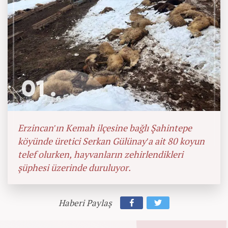
01 .
Erzincan'ın Kemah ilçesine bağlı Şahintepe
köyünde üretici Serkan Gülünay'a ait 80 koyun
telef olurken, hayvanların zehirlendikleri
şüphesi üzerinde duruluyor.
Haberi Paylaş