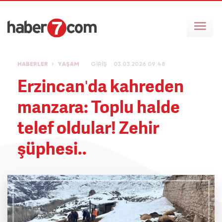
HABERLER
YAŞAM
GİRİŞ
03.03.2026 09:48
Erzincan'da kahreden
manzara: Toplu halde
telef oldular! Zehir
şüphesi..