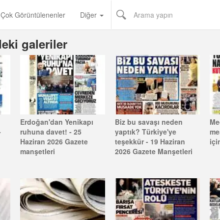
 Çok Görüntülenenler
Diğer
eki galeriler
Erdoğan'dan Yenikapı
Biz bu savaşı neden
Mec
-
ruhuna davet! - 25
yaptık? Türkiye'ye
me
Haziran 2026 Gazete
teşekkür - 19 Haziran
içi
manşetleri
2026 Gazete Manşetleri