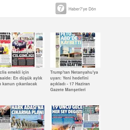
Haber7'ye Dön
lis emekli için
Trump'tan Netanyahu'ya
saide: En düşük aylık
uyarı: Yeni hedefini
n kanun çıkarılacak
açıkladı - 17 Haziran
Gazete Manşetleri