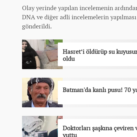
Olay yerinde yapılan incelemenin ardından 
DNA ve diğer adli incelemelerin yapılmas
gönderildi.
Hasret’i öldürüp su kuyusun
oldu
Batman'da kanlı pusu! 70 y
Doktorları şaşkına çeviren 
yuttu