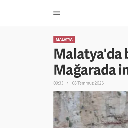
MALATYA
Malatya'da b
Mağarada in
09:33
08 Temmuz 2026