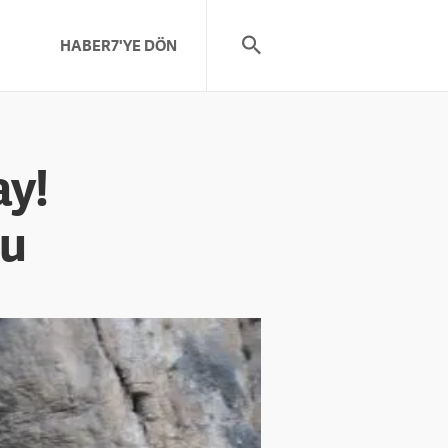
HABER7'YE DÖN
ay!
du