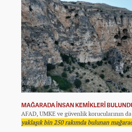
MAĞARADA İNSAN KEMİKLERİ BULUN
AFAD, UMKE ve güvenlik korucularının da 
yaklaşık bin 250 rakımda bulunan mağarada