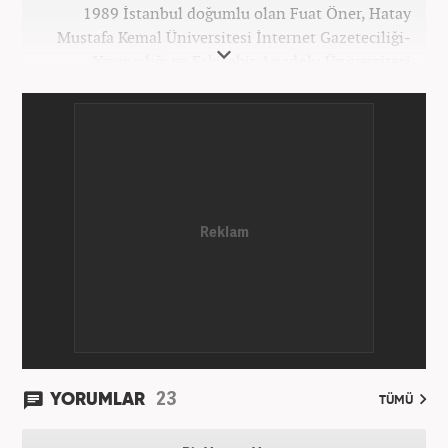
1989 İstanbul doğumlu olan Fuat Öner, Hatay
Mustafa Kemal Üniversitesi İnternet Gazeteciliği-
Yayıncılığı ve Eskişehir Anadolu Üniversitesi
İşletme bölümlerinden mezun oldu. Marmara
Üniversitesi Sosyal Medya Yönetimi’nde yüksek
lisans Eğitimini tamamladı. Medya sektörüne 2008
yılında adım atan Öner, Star TV ve Habertürk
gazetelerinde çeşitli görevler üstlendi. 2012 yılında
Kanal7 Medya Grubu'na haber editörü olarak katılan
Öner, şu anda Haber7.com'da Yayın Koordinatörü
olarak görev yapmaktadır. Evli ve bir çocuk babasıdır.
23
YORUMLAR
TÜMÜ