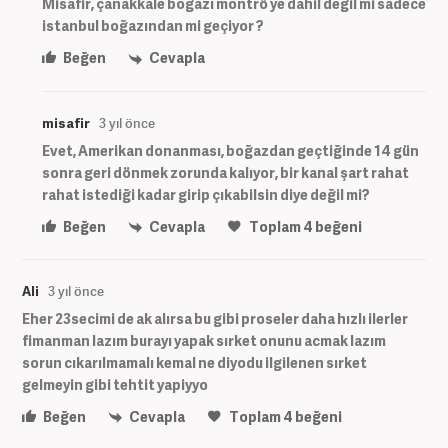
Misafir, çanakkale boğazı montrö ye dahil değil mi sadece
istanbul boğazından mi geçiyor ?
Beğen
Cevapla
misafir
3 yıl önce
Evet, Amerikan donanması, boğazdan geçtiğinde 14 gün
sonra geri dönmek zorunda kalıyor, bir kanal şart rahat
rahat istediği kadar girip çıkabilsin diye değil mi?
Beğen
Cevapla
Toplam
4
beğeni
Ali
3 yıl önce
Eher 23secimi de ak alırsa bu gibi proseler daha hızlı ilerler
fimanman lazım burayı yapak sırket onunu acmak lazım
sorun cıkarılmamalı kemal ne diyodu ilgilenen sırket
gelmeyin gibi tehtit yapiyyo
Beğen
Cevapla
Toplam
4
beğeni