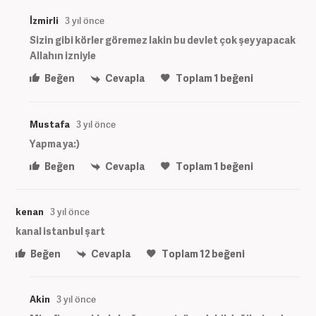
İzmirli
3 yıl önce
Sizin gibi körler göremez lakin bu devlet çok şey yapacak
Allahın izniyle
Beğen
Cevapla
Toplam
1
beğeni
Mustafa
3 yıl önce
Yapma ya:)
Beğen
Cevapla
Toplam
1
beğeni
kenan
3 yıl önce
kanal istanbul şart
Beğen
Cevapla
Toplam
12
beğeni
Akin
3 yıl önce