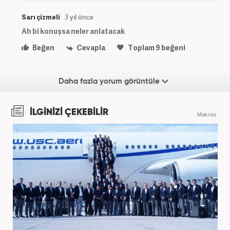
Sarı çizmeli
3 yıl önce
Ah bi konuşsa neler anlatacak
Beğen
Cevapla
Toplam
9
beğeni
Daha fazla yorum görüntüle
İLGİNİZİ ÇEKEBİLİR
Makroo