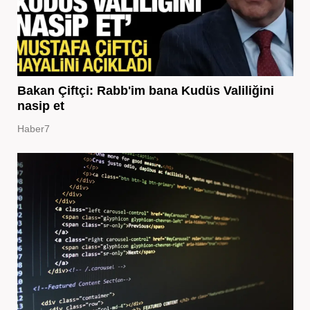
Bakan Çiftçi: Rabb'im bana Kudüs Valiliğini
nasip et
Haber7