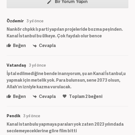
Bir Yorum Yapın
Özdemir
3 yıl önce
Nankör chpkk lı parti yapılan projeleride bozma peşinden.
Kanal İstanbul bu ülkeye. Çok faydalı olur bence
Beğen
Cevapla
Vatandaş
3 yıl önce
İptal edilmediğine bende inanıyorum, şu an Kanal İstanbul,u
yapmak için metelik yok. Para bulunsun, sene 2073 olsun,
Allah’ın izniyle kazma vurulacak.
Beğen
Cevapla
Toplam
2
beğeni
Pendik
3 yıl önce
Kanal istanbulu yapmaya paraları yok zaten 2023 yılındada
secılemeyeceklerine göre film bitti