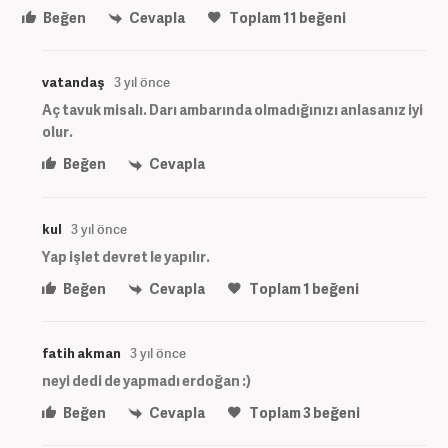
Beğen
Cevapla
Toplam
11
beğeni
vatandaş
3 yıl önce
Aç tavuk misalı. Darı ambarında olmadığınızı anlasanız iyi
olur.
Beğen
Cevapla
kul
3 yıl önce
Yap işlet devret le yapılır.
Beğen
Cevapla
Toplam
1
beğeni
fatih akman
3 yıl önce
neyi dedi de yapmadı erdoğan :)
Beğen
Cevapla
Toplam
3
beğeni