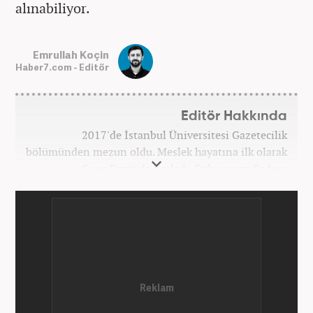
alınabiliyor.
Emrullah Koçin
Haber7.com - Editör
Editör Hakkında
2017'de İstanbul Üniversitesi Gazetecilik
bölümünden mezun oldu. Meslek hayatına ilk olarak
Genç Dergi'de başladı. Daha sonra Sadece
haber.com'da internet haberciliğine başladı. 2019
yılında Haber7.com ailesine dahil olan Koçin,
''Ekonomi ve Otomobil Editörü'' olarak meslek
hayatına devam etmektedir.