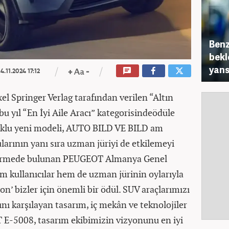
Benz
bekl
yans
4.11.2024 17:12
 Springer Verlag tarafından verilen “Altın
u yıl “En İyi Aile Aracı” kategorisindeödüle
tuklu yeni modeli, AUTO BILD VE BILD am
rının yanı sıra uzman jüriyi de etkilemeyi
endirmede bulunan PEUGEOT Almanya Genel
 kullanıcılar hem de uzman jürinin oylarıyla
on’ bizler için önemli bir ödül. SUV araçlarımızı
arını karşılayan tasarım, iç mekân ve teknolojiler
E-5008, tasarım ekibimizin vizyonunu en iyi