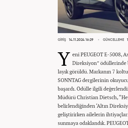
GİRİŞ
14.11.2024 16:29
GÜNCELLEME
1
Y
eni PEUGEOT E-5008, Axel
Direksiyon” ödüllerinde b
layık görüldü. Markanın 7 kol
SONNTAG dergilerinin okuyucula
başardı. Ödülle ilgili değerl
Müdürü Christian Dietsch, “Hem
belirlendiğinden ‘Altın Direksiy
geliştirirken ailelerin ihtiyaçl
sunmaya odaklandık. PEUGEOT 