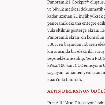
Panoramik i-Cockpit® oluşturu
ve büyük merkezi dokunmatik e
kadar uzanan 21 inçlik yüksek ç
panoramik ekrana entegre edil
yükseltilmiş gösterge ekranı il
Panoramik ekran, ön konsolun
5008, en başından itibaren elek
km arasında bir elektrikli sür
seçeneklerine sahip. Yeni PEUG
kWsa/100 km; CO2 emisyonu 0 g
sağlayan tamamen yeni uzun me
Fuarı’nda tanıtıldı.
ALTIN DİREKSİYON ÖDÜL
Prestijli “Altın Direksiyon” ö