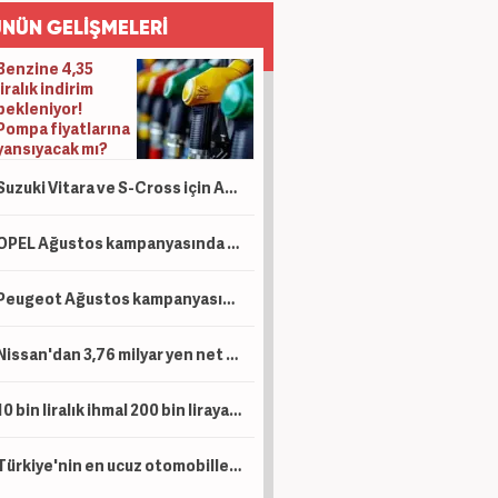
NÜN GELİŞMELERİ
Benzine 4,35
liralık indirim
bekleniyor!
Pompa fiyatlarına
yansıyacak mı?
Suzuki Vitara ve S-Cross için Ağustos hamlesi: Sıfır faizli finansman ve takas desteği
OPEL Ağustos kampanyasında ticari araçlara sıfır faizli 1 Milyon TL kredi tanımladı
Peugeot Ağustos kampanyasında sıfır faiz ve 1 Milyon TL kredi dönemini başlattı
Nissan'dan 3,76 milyar yen net kar
10 bin liralık ihmal 200 bin liraya patlıyor: Uzun yola çıkacak sürücüler dikkat!
Türkiye'nin en ucuz otomobilleri belli oldu: Marka marka o liste...