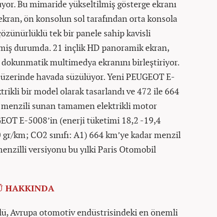
yor. Bu mimaride yükseltilmiş gösterge ekranı
kran, ön konsolun sol tarafından orta konsola
özünürlüklü tek bir panele sahip kavisli
miş durumda. 21 inçlik HD panoramik ekran,
e dokunmatik multimedya ekranını birleştiriyor.
 üzerinde havada süzülüyor. Yeni PEUGEOT E-
trikli bir model olarak tasarlandı ve 472 ile 664
üş menzili sunan tamamen elektrikli motor
EOT E-5008’in (enerji tüketimi 18,2 -19,4
r/km; CO2 sınıfı: A1) 664 km’ye kadar menzil
nzilli versiyonu bu yılki Paris Otomobil
Ü HAKKINDA
dülü, Avrupa otomotiv endüstrisindeki en önemli