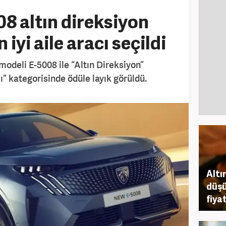
8 altın direksiyon
 iyi aile aracı seçildi
 modeli E-5008 ile “Altın Direksiyon”
cı” kategorisinde ödüle layık görüldü.
Altın
düşü
fiyat