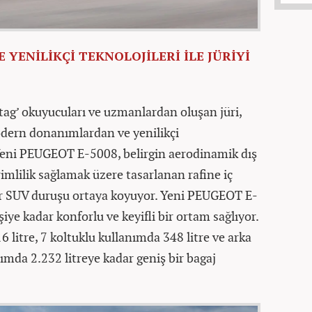
YENİLİKÇİ TEKNOLOJİLERİ İLE JÜRİYİ
ag’ okuyucuları ve uzmanlardan oluşan jüri,
ern donanımlardan ve yenilikçi
 Yeni PEUGEOT E-5008, belirgin aerodinamik dış
imlilik sağlamak üzere tasarlanan rafine iç
bir SUV duruşu ortaya koyuyor. Yeni PEUGEOT E-
iye kadar konforlu ve keyifli bir ortam sağlıyor.
 litre, 7 koltuklu kullanımda 348 litre ve arka
nımda 2.232 litreye kadar geniş bir bagaj