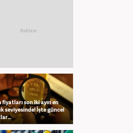
 fiyatları son iki ayın en
k seviyesinde! İşte güncel
lar...