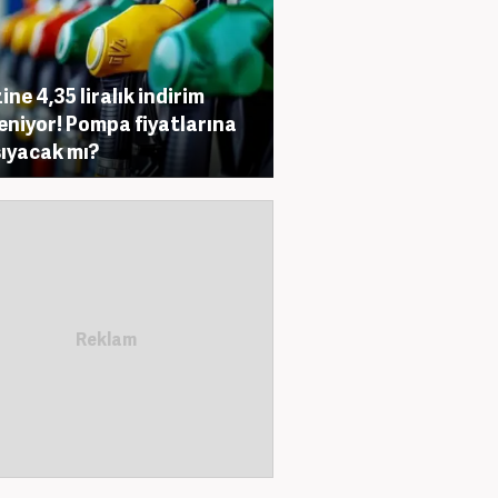
ine 4,35 liralık indirim
eniyor! Pompa fiyatlarına
ıyacak mı?