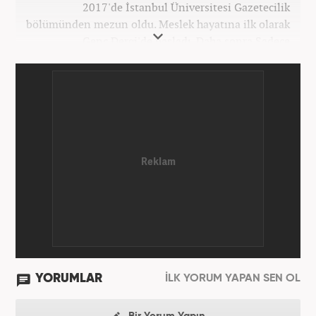
2017'de İstanbul Üniversitesi Gazetecilik
bölümünden mezun oldu. Meslek hayatına ilk olarak
Genç Dergi'de başladı. Daha sonra Sadece
haber.com'da internet haberciliğine başladı. 2019
yılında Haber7.com ailesine dahil olan Koçin,
''Ekonomi ve Otomobil Editörü'' olarak meslek
hayatına devam etmektedir.
YORUMLAR
İLK YORUM YAPAN SEN OL