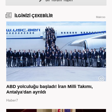
Bir Yorum Yapın
İLGİNİZİ ÇEKEBİLİR
Makroo
ABD yolculuğu başladı! İran Milli Takımı,
Antalya'dan ayrıldı
Haber7