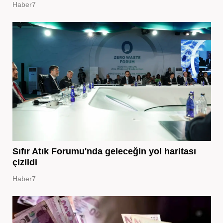
Haber7
Sıfır Atık Forumu'nda geleceğin yol haritası
çizildi
Haber7