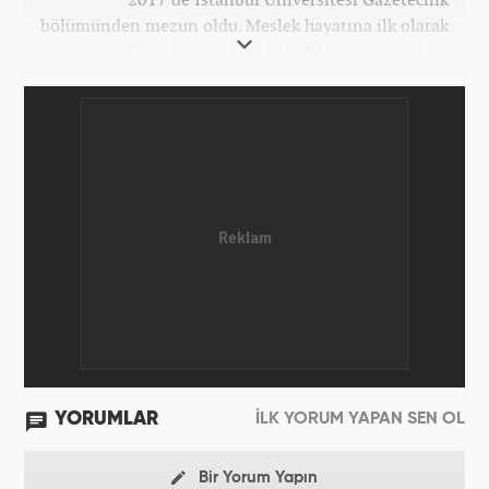
bölümünden mezun oldu. Meslek hayatına ilk olarak
Genç Dergi'de başladı. Daha sonra Sadece
haber.com'da internet haberciliğine başladı. 2019
yılında Haber7.com ailesine dahil olan Koçin,
''Ekonomi ve Otomobil Editörü'' olarak meslek
hayatına devam etmektedir.
YORUMLAR
İLK YORUM YAPAN SEN OL
Bir Yorum Yapın