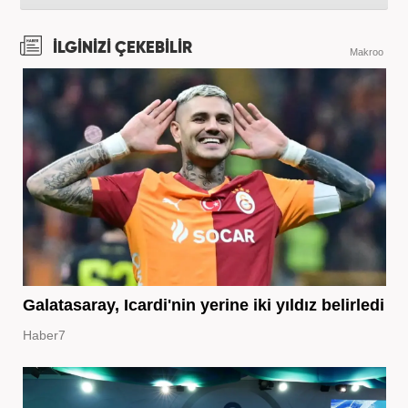
İLGİNİZİ ÇEKEBİLİR
Makroo
Galatasaray, Icardi'nin yerine iki yıldız belirledi
Haber7