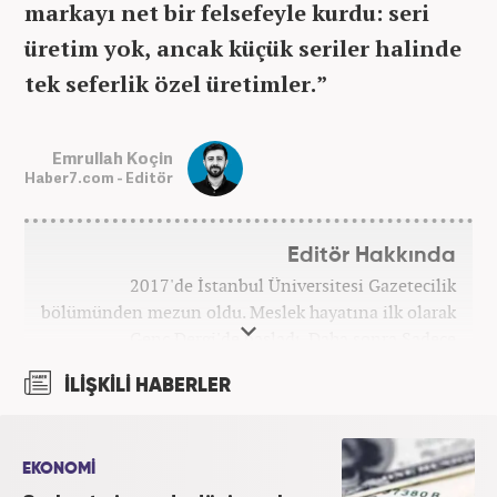
markayı net bir felsefeyle kurdu: seri
üretim yok, ancak küçük seriler halinde
tek seferlik özel üretimler.”
Emrullah Koçin
Haber7.com - Editör
Editör Hakkında
2017'de İstanbul Üniversitesi Gazetecilik
bölümünden mezun oldu. Meslek hayatına ilk olarak
Genç Dergi'de başladı. Daha sonra Sadece
haber.com'da internet haberciliğine başladı. 2019
İLİŞKİLİ HABERLER
yılında Haber7.com ailesine dahil olan Koçin,
''Ekonomi ve Otomobil Editörü'' olarak meslek
hayatına devam etmektedir.
EKONOMİ