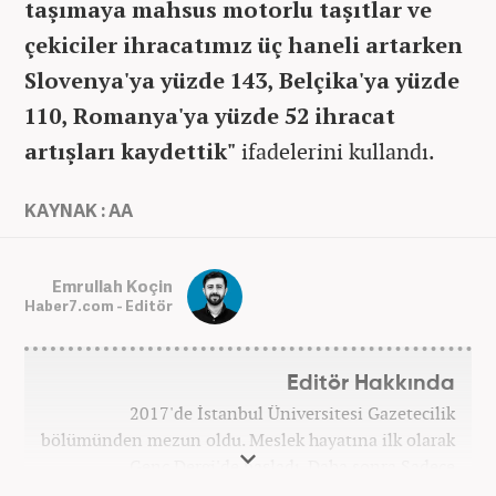
taşımaya mahsus motorlu taşıtlar ve
çekiciler ihracatımız üç haneli artarken
Slovenya'ya yüzde 143, Belçika'ya yüzde
110, Romanya'ya yüzde 52 ihracat
artışları kaydettik"
ifadelerini kullandı.
KAYNAK : AA
Emrullah Koçin
Haber7.com - Editör
Editör Hakkında
2017'de İstanbul Üniversitesi Gazetecilik
bölümünden mezun oldu. Meslek hayatına ilk olarak
Genç Dergi'de başladı. Daha sonra Sadece
haber.com'da internet haberciliğine başladı. 2019