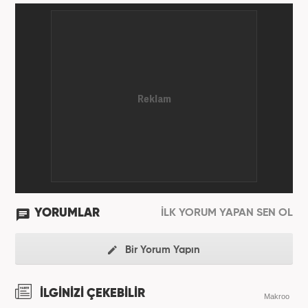
yılında Haber7.com ailesine dahil olan Koçin,
''Ekonomi ve Otomobil Editörü'' olarak meslek
hayatına devam etmektedir.
YORUMLAR
İLK YORUM YAPAN SEN OL
Bir Yorum Yapın
İLGİNİZİ ÇEKEBİLİR
Makroo