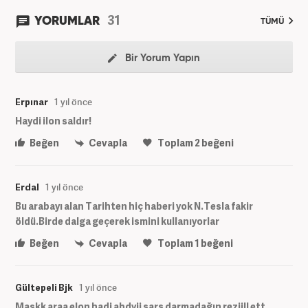
31
YORUMLAR
TÜMÜ
Bir Yorum Yapın
Erpınar
1 yıl önce
Haydi ilon saldır!
Beğen
Cevapla
Toplam
2
beğeni
Erdal
1 yıl önce
Bu arabayı alan Tarihten hiç haberi yok N.Tesla fakir
öldü.Birde dalga geçerek ismini kullanıyorlar
Beğen
Cevapla
Toplam
1
beğeni
Gültepeli Bjk
1 yıl önce
Maskk araa elon hadi abdyii sars darmadağın reziill ett