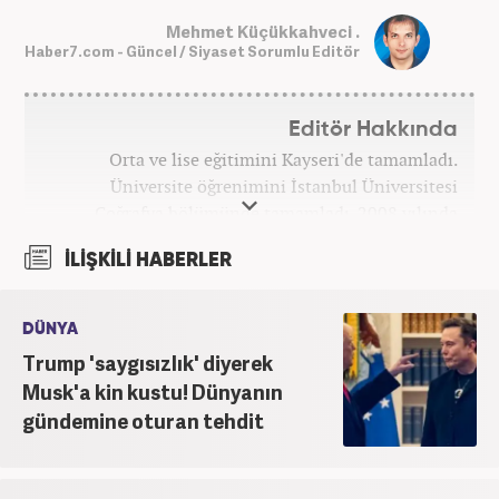
Mehmet Küçükkahveci .
Haber7.com - Güncel / Siyaset Sorumlu Editör
Editör Hakkında
Orta ve lise eğitimini Kayseri'de tamamladı.
Üniversite öğrenimini İstanbul Üniversitesi
Coğrafya bölümünde tamamladı. 2008 yılında
Haber7.com'da gazetecilik mesleğine ilk adımını
İLİŞKİLİ HABERLER
attı. 15 yıllık profesyonel editörlük kariyerinde tüm
kategorilerde görev yaptı. Meslek hayatına
Haber7.com'da 'Güncel/Siyaset Sorumlu Editörü'
DÜNYA
olarak devam etmektedir.
Trump 'saygısızlık' diyerek
Musk'a kin kustu! Dünyanın
gündemine oturan tehdit