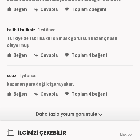
Beğen
Cevapla
Toplam
2
beğeni
talihli talihsiz
1 yıl önce
Türkiye de fabrika kur sn musk görürsün kazanç nasıl
oluyormuş
Beğen
Cevapla
Toplam
4
beğeni
xcaz
1 yıl önce
kazanan para değil cigara yakar.
Beğen
Cevapla
Toplam
4
beğeni
Daha fazla yorum görüntüle
İLGİNİZİ ÇEKEBİLİR
Makroo