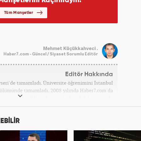
Mehmet Küçükkahveci .
Haber7.com - Güncel / Siyaset Sorumlu Editör
Editör Hakkında
ayseri'de tamamladı. Üniversite öğrenimini İstanbul
 bölümünde tamamladı. 2008 yılında Haber7.com'da
ını attı. 15 yıllık profesyonel editörlük kariyerinde
ptı. Meslek hayatına Haber7.com'da 'Güncel/Siyaset
Sorumlu Editörü' olarak devam etmektedir.
EBİLİR