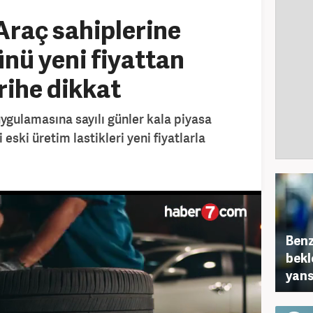
 Araç sahiplerine
ünü yeni fiyattan
rihe dikkat
 uygulamasına sayılı günler kala piyasa
 eski üretim lastikleri yeni fiyatlarla
Benz
bekl
yans