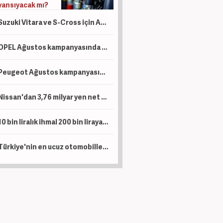
yansıyacak mı?
Suzuki Vitara ve S-Cross için Ağustos hamlesi: Sıfır faizli finansman ve takas desteği
OPEL Ağustos kampanyasında ticari araçlara sıfır faizli 1 Milyon TL kredi tanımladı
Peugeot Ağustos kampanyasında sıfır faiz ve 1 Milyon TL kredi dönemini başlattı
Nissan'dan 3,76 milyar yen net kar
10 bin liralık ihmal 200 bin liraya patlıyor: Uzun yola çıkacak sürücüler dikkat!
Türkiye'nin en ucuz otomobilleri belli oldu: Marka marka o liste...