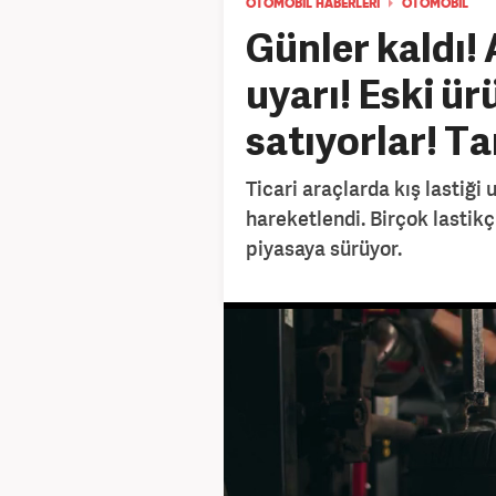
OTOMOBİL HABERLERİ
OTOMOBİL
Günler kaldı!
uyarı! Eski ür
satıyorlar! Ta
Ticari araçlarda kış lastiği
hareketlendi. Birçok lastikçi
piyasaya sürüyor.