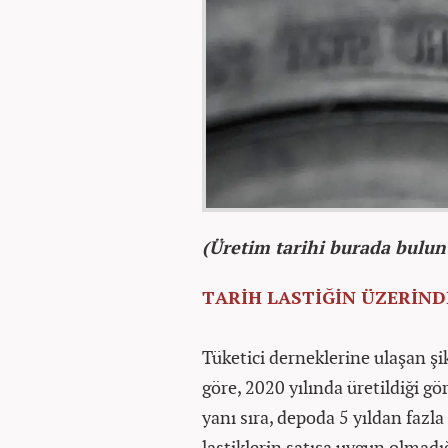
(Üretim tarihi burada bulunu
TARİH LASTİĞİN ÜZERİND
Tüketici derneklerine ulaşan şik
göre, 2020 yılında üretildiği gö
yanı sıra, depoda 5 yıldan faz
lastiklerin satışa uygun olmadı