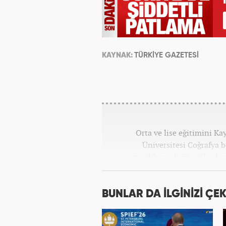
KAYNAK:
TÜRKİYE GAZETESİ
Orta ve lise eğitimini K
Üniversitesi Coğrafya
gazetecilik mesleğine ilk adım
tüm kategorilerde görev ya
BUNLAR DA İLGİNİZİ ÇEK