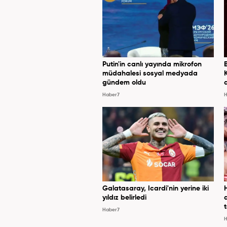
Putin'in canlı yayında mikrofon
müdahalesi sosyal medyada
gündem oldu
Haber7
H
Galatasaray, Icardi'nin yerine iki
yıldız belirledi
Haber7
H