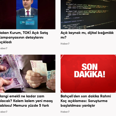
Bakan Kurum, TOKİ Açık Satış
Açık kaynak mı, dijital bağımlılık
Kampanyasının detaylarını
mı?
açıkladı
Haber7
aber7
Hangi emekli ne kadar zam
Bahçeli'den son dakika Rahmi
alacak? Kalem kalem yeni maaş
Koç açıklaması: Soruşturma
tablosu! Memura yüzde 5 fark
başlatılması yanlıştır
aber7
Haber7