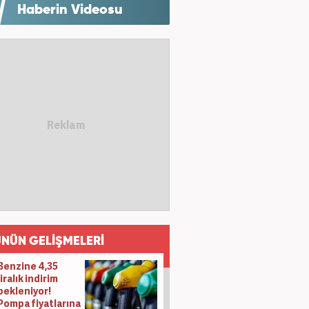
Haberin Videosu
NÜN GELİŞMELERİ
Benzine 4,35
liralık indirim
bekleniyor!
Pompa fiyatlarına