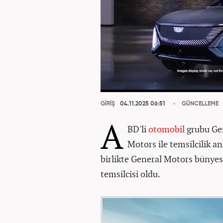
GİRİŞ
04.11.2025 06:51
GÜNCELLEME
A
BD'li
otomobil
grubu Gen
Motors ile temsilcilik a
birlikte General Motors bünyes
temsilcisi oldu.