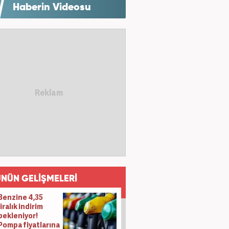
Haberin Videosu
NÜN GELİŞMELERİ
Benzine 4,35
liralık indirim
bekleniyor!
Pompa fiyatlarına