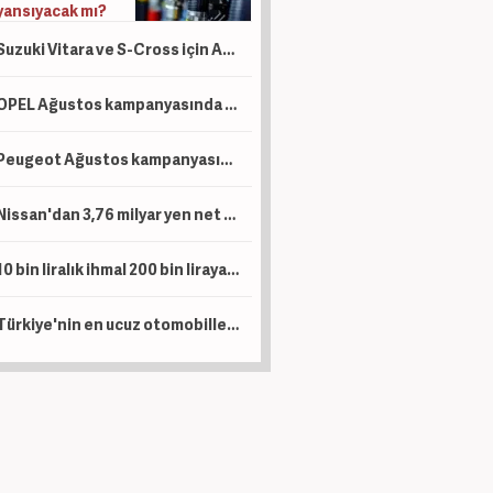
yansıyacak mı?
Suzuki Vitara ve S-Cross için Ağustos hamlesi: Sıfır faizli finansman ve takas desteği
OPEL Ağustos kampanyasında ticari araçlara sıfır faizli 1 Milyon TL kredi tanımladı
Peugeot Ağustos kampanyasında sıfır faiz ve 1 Milyon TL kredi dönemini başlattı
Nissan'dan 3,76 milyar yen net kar
10 bin liralık ihmal 200 bin liraya patlıyor: Uzun yola çıkacak sürücüler dikkat!
Türkiye'nin en ucuz otomobilleri belli oldu: Marka marka o liste...