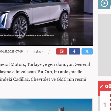
04.11.2025 07:49
eral Motors, Türkiye'ye geri dönüyor. General
nlaşması imzalayan Tur Oto, bu anlaşma ile
indeki Cadillac, Chevrolet ve GMC'nin resmi
GÜ