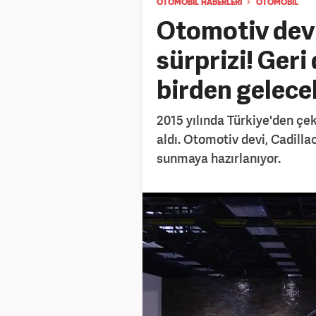
OTOMOBİL HABERLERİ
OTOMOBİL
Otomotiv dev
sürprizi! Ger
birden gelece
2015 yılında Türkiye'den çe
aldı. Otomotiv devi, Cadilla
sunmaya hazırlanıyor.