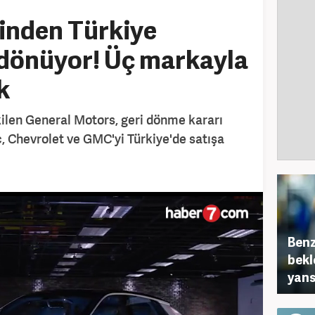
inden Türkiye
i dönüyor! Üç markayla
k
kilen General Motors, geri dönme kararı
c, Chevrolet ve GMC'yi Türkiye'de satışa
Benz
bekl
yans