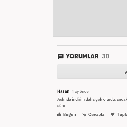
30
YORUMLAR
Hasan
1 ay önce
Aslında indirim daha çok olurdu, anca
süre
Beğen
Cevapla
Topl