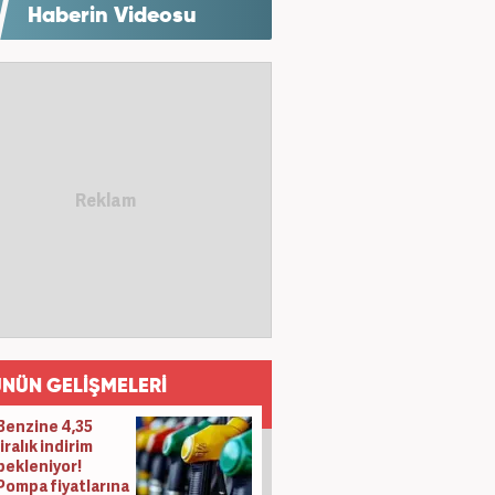
Haberin Videosu
NÜN GELİŞMELERİ
Benzine 4,35
liralık indirim
bekleniyor!
Pompa fiyatlarına