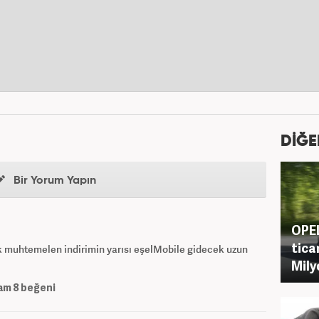
DİĞE
Bir Yorum Yapın
OPE
ticar
k muhtemelen indirimin yarısı eşelMobile gidecek uzun
Mily
am
8
beğeni