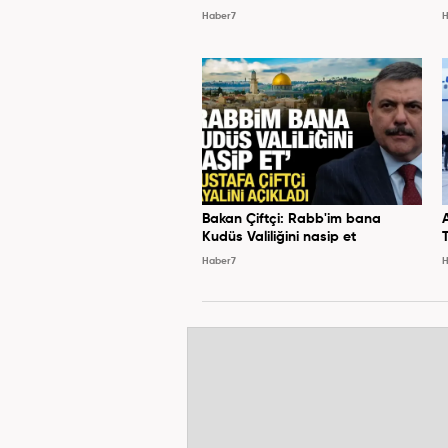
Haber7
H
Bakan Çiftçi: Rabb'im bana
Kudüs Valiliğini nasip et
Haber7
H