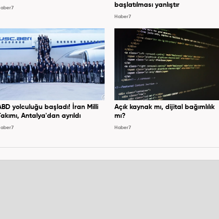
başlatılması yanlıştır
aber7
Haber7
ABD yolculuğu başladı! İran Milli
Açık kaynak mı, dijital bağımlılık
Takımı, Antalya'dan ayrıldı
mı?
aber7
Haber7