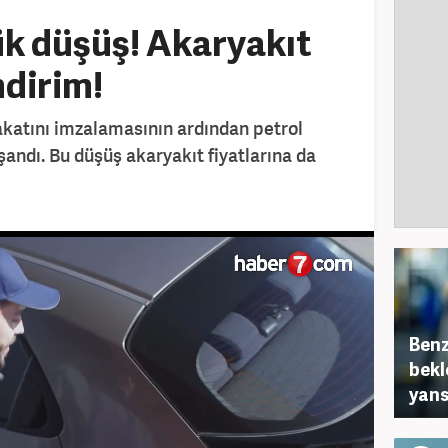
k düşüş! Akaryakıt
ndirim!
akatını imzalamasının ardından petrol
şandı. Bu düşüş akaryakıt fiyatlarına da
Benz
bekl
yans