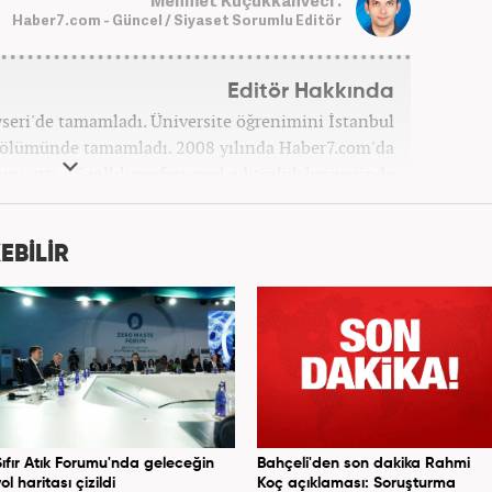
Haber7.com - Güncel / Siyaset Sorumlu Editör
Editör Hakkında
ayseri'de tamamladı. Üniversite öğrenimini İstanbul
 bölümünde tamamladı. 2008 yılında Haber7.com'da
ını attı. 15 yıllık profesyonel editörlük kariyerinde
ptı. Meslek hayatına Haber7.com'da 'Güncel/Siyaset
Sorumlu Editörü' olarak devam etmektedir.
EBİLİR
Sıfır Atık Forumu'nda geleceğin
Bahçeli'den son dakika Rahmi
ol haritası çizildi
Koç açıklaması: Soruşturma