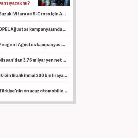
yansıyacak mı?
Suzuki Vitara ve S-Cross için Ağustos hamlesi: Sıfır faizli finansman ve takas desteği
OPEL Ağustos kampanyasında ticari araçlara sıfır faizli 1 Milyon TL kredi tanımladı
Peugeot Ağustos kampanyasında sıfır faiz ve 1 Milyon TL kredi dönemini başlattı
Nissan'dan 3,76 milyar yen net kar
10 bin liralık ihmal 200 bin liraya patlıyor: Uzun yola çıkacak sürücüler dikkat!
Türkiye'nin en ucuz otomobilleri belli oldu: Marka marka o liste...