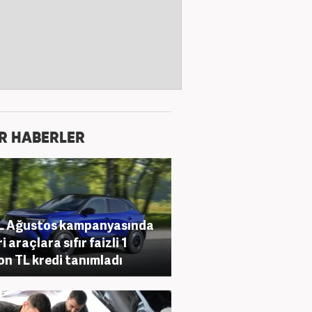
R HABERLER
L Ağustos kampanyasında
i araçlara sıfır faizli 1
on TL kredi tanımladı