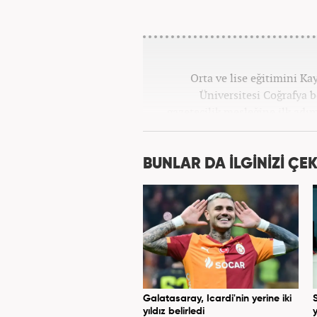
Orta ve lise eğitimini K
Üniversitesi Coğrafya
gazetecilik mesleğine ilk adım
tüm kategorilerde görev ya
BUNLAR DA İLGİNİZİ ÇEK
Galatasaray, Icardi'nin yerine iki
yıldız belirledi
y