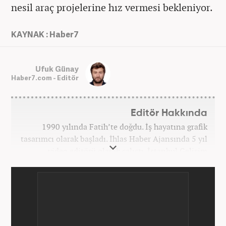
nesil araç projelerine hız vermesi bekleniyor.
KAYNAK : Haber7
Ufuk Günay
Haber7.com - Editör
Editör Hakkında
1990 yılında Fatih’te doğdu. İş hayatına grafik
tasarımcı olarak başladı. İhlas Haber Ajansında 5 yıl
video editörü olarak çalıştı. İstanbul Gelişim
Üniversitesi Radyo ve Televizyon Programcılığı
bölümünde eğitim aldı. Üniversite süresince web
tasarım, girişimcilik, dijital pazarlama uzmanlığı,
sosyal medya uzmanlığı gibi alanlarda eğitimler
aldı. TRT’de haber editörü olarak görev aldı. Blek
Creative Agency de bir süre görev aldı.