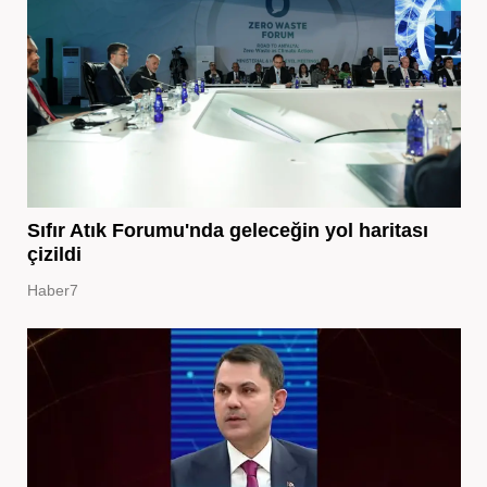
Sıfır Atık Forumu'nda geleceğin yol haritası
çizildi
Haber7