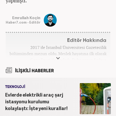
yapmıştı.
Emrullah Koçin
Haber7.com - Editör
Editör Hakkında
2017'de İstanbul Üniversitesi Gazetecilik
bölümünden mezun oldu. Meslek hayatına ilk olarak
Genç Dergi'de başladı. Daha sonra Sadece
haber.com'da internet haberciliğine başladı. 2019
İLİŞKİLİ HABERLER
yılında Haber7.com ailesine dahil olan Koçin,
''Ekonomi ve Otomobil Editörü'' olarak meslek
hayatına devam etmektedir.
TEKNOLOJİ
Evlerde elektrikli araç şarj
istasyonu kurulumu
kolaylaştı: İşte yeni kurallar!