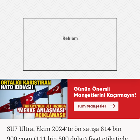
SU7 Ultra, Ekim 2024’te ön satışa 814 bin
900 yuan (111 bin 800 dolar) fiyat etiketiyle