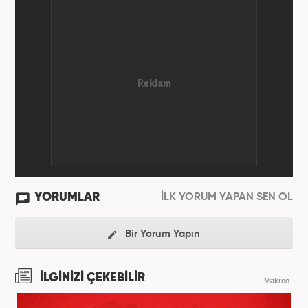
İstanbul Büyükşehir Belediyesi’nin (İBB) farklı
iştiraklerinde İngilizce öğretmeni, sosyolog ve
idareci olarak çalıştı. İnternet haberciliğine ilk
adımını 2015 yılında Türk Medya’da attı. 2020’de
Haber7’de gece editörlüğüne başladı. Halen
Haber7.com’da haber şefi olarak görev yapmaktadır.
YORUMLAR
İLK YORUM YAPAN SEN OL
Bir Yorum Yapın
İLGİNİZİ ÇEKEBİLİR
Makroo