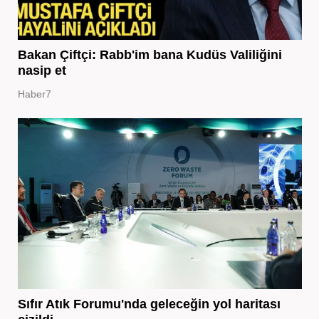
Bakan Çiftçi: Rabb'im bana Kudüs Valiliğini
nasip et
Haber7
Sıfır Atık Forumu'nda geleceğin yol haritası