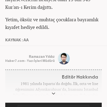
Kur'an-ı Kerim dağıttı.
Yetim, öksüz ve muhtaç çocuklara bayramlık
kıyafet hediye edildi.
KAYNAK : AA
Ramazan Yıldız
Haber7.com - Yazı İşleri Müdürü
Editör Hakkında
1981 yılında Isparta'da doğdu. İlk, orta ve lise
öğrenimini Afyonkarahisar'da, lisansını İstanbul
Bilgi Üniversitesi'nde, yüksek lisansını Bahçeşehir
Üniversitesi'nde tamamladı. Üniversitenin ardından
bir süre özel sektörde araştırmacı, daha sonra