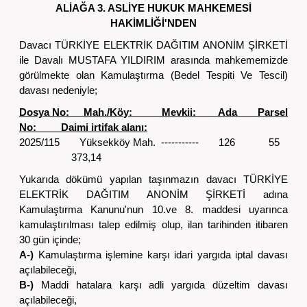
ALİAĞA 3. ASLİYE HUKUK MAHKEMESİ
HAKİMLİĞİ'NDEN
Davacı TÜRKİYE ELEKTRİK DAĞITIM ANONİM ŞİRKETİ
ile Davalı MUSTAFA YILDIRIM arasında mahkememizde
görülmekte olan Kamulaştırma (Bedel Tespiti Ve Tescil)
davası nedeniyle;
Dosya No: Mah./Köy: Mevkii: Ada Parsel
No: Daimi irtifak alanı:
2025/115 Yüksekköy Mah. ----------- 126 55
373,14
Yukarıda dökümü yapılan taşınmazın davacı TÜRKİYE
ELEKTRİK DAĞITIM ANONİM ŞİRKETİ adına
Kamulaştırma Kanunu'nun 10.ve 8. maddesi uyarınca
kamulaştırılması talep edilmiş olup, ilan tarihinden itibaren
30 gün içinde;
A-)
Kamulaştırma işlemine karşı idari yargıda iptal davası
açılabileceği,
B-)
Maddi hatalara karşı adli yargıda düzeltim davası
açılabileceği,