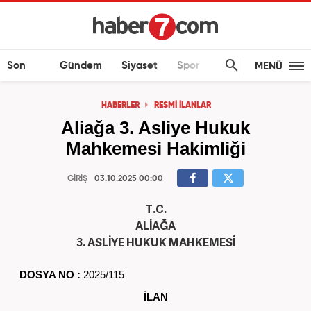
Son
Gündem
Siyaset
Spor
Ekonomi
MENÜ
Dakika
HABERLER
RESMİ İLANLAR
Aliağa 3. Asliye Hukuk
Mahkemesi Hakimliği
GİRİŞ
03.10.2025 00:00
T
.C.
ALİAĞA
3. ASLİYE HUKUK MAHKEMESİ
DOSYA NO :
2025/115
İLAN