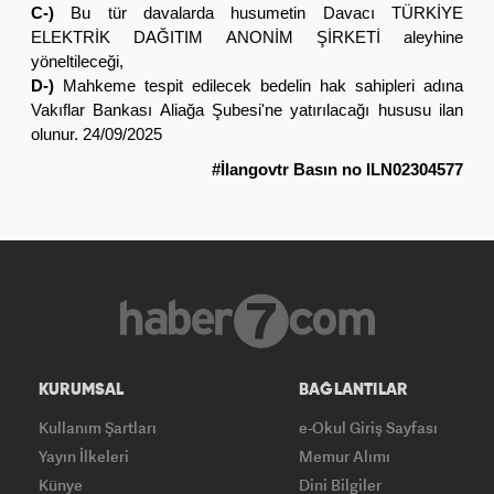
C-)
Bu tür davalarda husumetin Davacı TÜRKİYE
ELEKTRİK DAĞITIM ANONİM ŞİRKETİ aleyhine
yöneltileceği,
D-)
Mahkeme tespit edilecek bedelin hak sahipleri adına
Vakıflar Bankası Aliağa Şubesi'ne yatırılacağı hususu ilan
olunur. 24/09/2025
#İlangovtr Basın no ILN02304577
KURUMSAL
BAĞLANTILAR
Kullanım Şartları
e-Okul Giriş Sayfası
Yayın İlkeleri
Memur Alımı
Künye
Dini Bilgiler