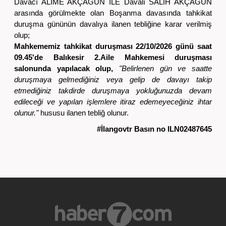
Davacı ALİME AKÇAGÜN İLE Davalı SALİH AKÇAGÜN
arasında görülmekte olan Boşanma davasında tahkikat
duruşma gününün davalıya ilanen tebliğine karar verilmiş
olup;
Mahkememiz tahkikat duruşması 22/10/2026 günü saat
09.45'de Balıkesir 2.Aile Mahkemesi duruşması
salonunda yapılacak olup,
"Belirlenen gün ve saatte
duruşmaya gelmediğiniz veya gelip de davayı takip
etmediğiniz takdirde duruşmaya yokluğunuzda devam
edileceği ve yapılan işlemlere itiraz edemeyeceğiniz ihtar
olunur."
hususu ilanen tebliğ olunur.
#İlangovtr Basın no ILN02487645