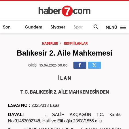
Son
Gündem
Siyaset
Spor
Ekonomi
MENÜ
Dakika
HABERLER
RESMİ İLANLAR
Balıkesir 2. Aile Mahkemesi
GİRİŞ
15.06.2026 00:00
İ L A N
T.C. BALIKESİR 2. AİLE MAHKEMESİNDEN
ESAS NO
:
2025/918 Esas
DAVALI
:
SALİH AKÇAGÜN T.C. Kimlik
No:31453092748, Halil ve Elif oğlu.23/08/1955 d.lu