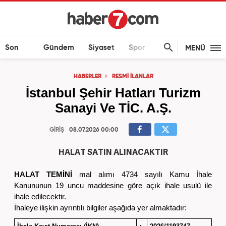
Son
Gündem
Siyaset
Spor
Ekonomi
MENÜ
Dakika
HABERLER
RESMİ İLANLAR
İstanbul Şehir Hatları Turizm
Sanayi Ve TİC. A.Ş.
GİRİŞ
08.07.2026 00:00
HALAT SATIN ALINACAKTIR
HALAT TEMİNİ
mal alımı 4734 sayılı Kamu İhale
Kanununun 19 uncu maddesine göre açık ihale usulü ile
ihale edilecektir.
İhaleye ilişkin ayrıntılı bilgiler aşağıda yer almaktadır: