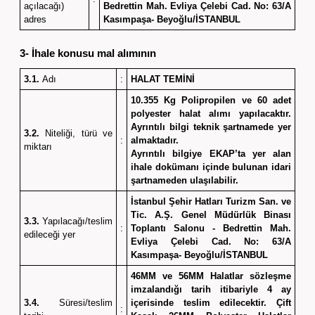
açılacağı)
Bedrettin Mah. Evliya Çelebi Cad. No: 63/A
adres
Kasımpaşa- Beyoğlu/İSTANBUL
3- İhale konusu mal alımının
3.1.
Adı
:
HALAT TEMİNİ
10.355 Kg Polipropilen ve 60 adet
polyester halat alımı yapılacaktır.
Ayrıntılı bilgi teknik şartnamede yer
3.2.
Niteliği, türü ve
:
almaktadır.
miktarı
Ayrıntılı bilgiye EKAP’ta yer alan
ihale dokümanı içinde bulunan idari
şartnameden ulaşılabilir.
İstanbul Şehir Hatları Turizm San. ve
Tic. A.Ş. Genel Müdürlük Binası
3.3.
Yapılacağı/teslim
:
Toplantı Salonu - Bedrettin Mah.
edileceği yer
Evliya Çelebi Cad. No: 63/A
Kasımpaşa- Beyoğlu/İSTANBUL
46MM ve 56MM Halatlar sözleşme
imzalandığı tarih itibariyle 4 ay
3.4.
Süresi/teslim
içerisinde teslim edilecektir. Çift
: