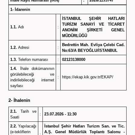
İhale Kayıt Numarası (İKN)
:
2026/1193747
1- İdarenin
İSTANBUL ŞEHİR HATLARI
TURİZM SANAYİ VE TİCARET
1.1.
Adı
:
ANONİM ŞİRKETİ GENEL
MÜDÜRLÜĞÜ
Bedrettin Mah. Evliya Çelebi Cad.
1.2.
Adresi
:
No:63/A BEYOĞLU/İSTANBUL
1.3.
Telefon numarası
:
02123138000
1.4.
İhale dokümanının
görülebileceği ve
:
https://ekap.kik.gov.tr/EKAP/
indirilebileceği internet
sayfası
2- İhalenin
2.1.
Tarih ve
:
23.07.2026 - 11:30
Saati
2.2.
Yapılacağı
İstanbul Şehir Hatları Turizm San. ve Tic.
(e-tekliflerin
A.Ş. Genel Müdürlük Toplantı Salonu -
: