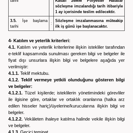
tarihi
Kasalı 26MM Polyester Halatlar
sözleşme imzalandığı tarih itibariyle
1 ay içerisinde teslim edilecektir.
3.5.
İşe başlama
Sözleşme imzalanmasına müteakip
:
tarihi
ilk iş günü işe başlanacaktır.
4- Katılım ve yeterlik kriterleri:
4.1.
Katılım ve yeterlik kriterlerine ilişkin istekliler tarafından
e-teklif kapsamında sunulması gereken bilgi ve belgeler ile
fiyat dışı unsurlara ilişkin bilgi ve belgelere aşağıda yer
verilmiştir:
4.1.1.
Teklif mektubu.
4.1.2. Teklif vermeye yetkili olunduğunu gösteren bilgi
ve belgeler:
4.1.2.1.
Tüzel kişilerde; isteklilerin yönetimindeki görevliler
ile ilgisine göre, ortaklar ve ortaklık oranlarına (halka arz
edilen hisseler hariç)/üyelerine/kurucularına ilişkin bilgi ve
belgeler.
4.1.2.2.
Vekâleten ihaleye katılma halinde vekile ilişkin bilgi
ve belgeler.
4.1.3.
Geçici teminat.