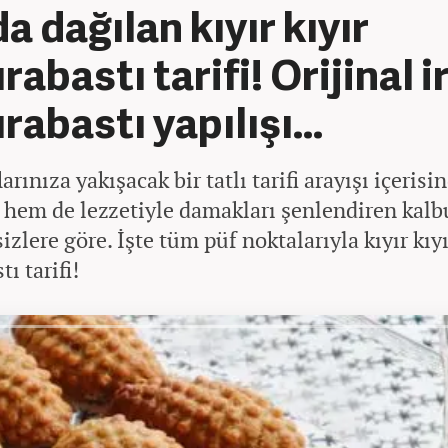
a dağılan kıyır kıyır
rabastı tarifi! Orijinal i
rabastı yapılışı...
rınıza yakışacak bir tatlı tarifi arayışı içerisi
hem de lezzetiyle damakları şenlendiren kalb
sizlere göre. İşte tüm püf noktalarıyla kıyır kıyı
ı tarifi!