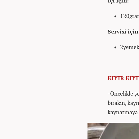
İçi için:
120gram
Servisi için
2yemek 
KIYIR KIY
-Öncelikle ş
bırakın, kay
kaynatmaya d