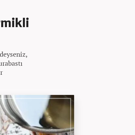
rmikli
ndeyseniz,
urabastı
r