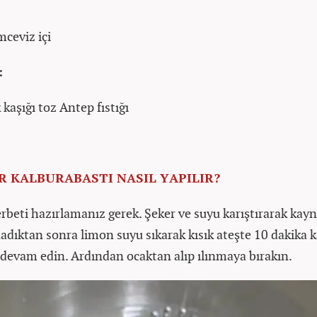
ceviz içi
:
kaşığı toz Antep fıstığı
IR KALBURABASTI NASIL YAPILIR?
erbeti hazırlamanız gerek. Şeker ve suyu karıştırarak ka
nadıktan sonra limon suyu sıkarak kısık ateşte 10 dakika 
evam edin. Ardından ocaktan alıp ılınmaya bırakın.