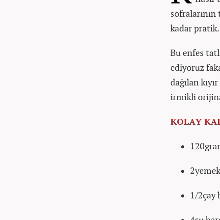
sofralarının 
kadar pratik.
Bu enfes tat
ediyoruz faka
dağılan kıyır
irmikli oriji
KOLAY KA
120gram
2yemek 
1/2çay 
4su bar