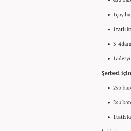
1çay ba
1tatlı 
3-4dam
1adety
Şerbeti için
2su bar
2su bar
1tatlı 