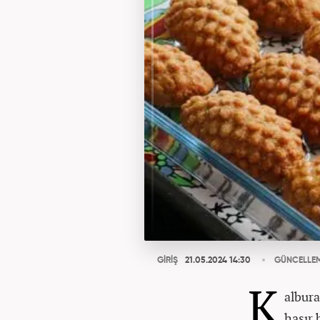
GİRİŞ
21.05.2024 14:30
GÜNCELLE
K
albura
hasır 