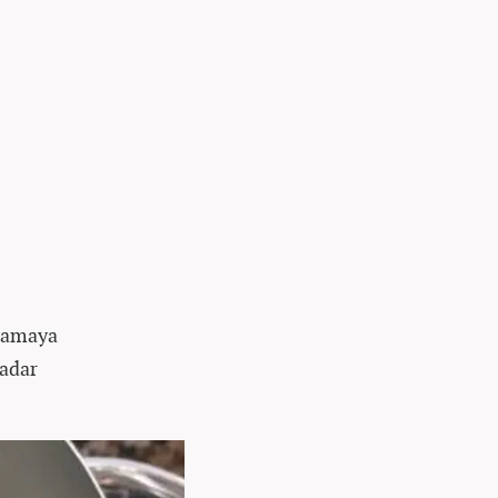
ynamaya
kadar