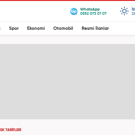
I
2
t
Spor
Ekonomi
Otomobil
Resmi İlanlar
EK TARIFLERI