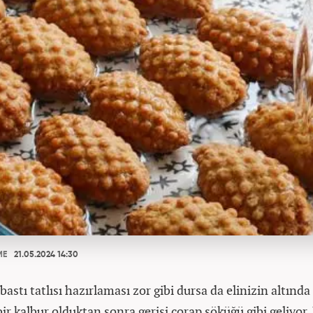
ME
21.05.2024 14:30
bastı tatlısı hazırlaması zor gibi dursa da elinizin altınd
bir kalbur olduktan sonra gerisi çorap söküğü gibi geliyor.