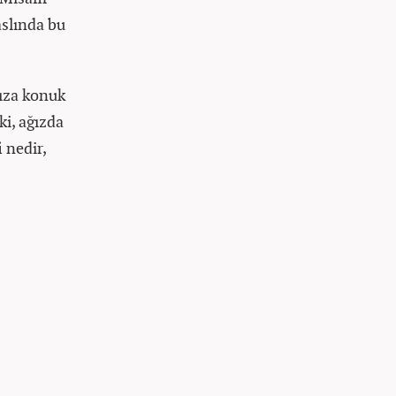
aslında bu
mıza konuk
ki, ağızda
i nedir,