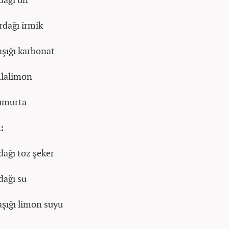
rdağı irmik
kaşığı karbonat
lalimon
umurta
:
dağı toz şeker
dağı su
kaşığı limon suyu