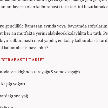
tamamlayıcısı olan kalburabastı tatlı tarifini hazırlamak 
lıyı genellikle Ramazan ayında veya bayramda sofraları
t her an mutfakta yerini alabilecek kolaylıkta bir tatlı. Pe
 kıyır kalburabastı nasıl yapılır, en kolay kalburabastı tarif
nal kalburabastı nasıl olur?
LBURABASTI TARİFİ
oda sıcaklığında tereyağı(8 yemek kaşığı)
kaşığı yoğurt
bardağı sıvı yağ
dağı un