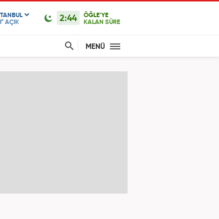
STANBUL
ÖĞLE'YE
2:44
8°
AÇIK
KALAN SÜRE
MENÜ