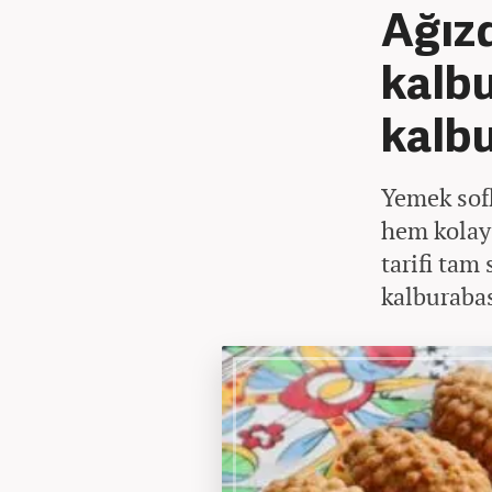
Ağızd
kalbu
kalbu
Yemek sofla
hem kolay 
tarifi tam 
kalburabast