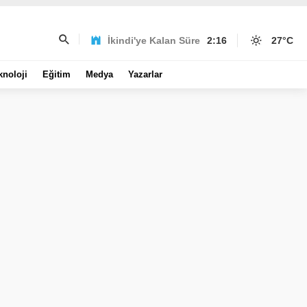
İkindi'ye Kalan Süre
2:16
27
°C
knoloji
Eğitim
Medya
Yazarlar