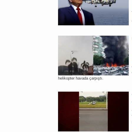
helikopter havada çarpıştı.