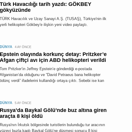
Türk Havacılığı tarih yazdı: GÖKBEY
gökyüzünde
TÜRK Havacılık ve Uzay Sanayi A.Ş. (TUSAŞ), Türkiye'nin ilk
yerli helikopteri Gökbey'e ilişkin yeni video paylaştı.
DÜNYA
4 AY ÖNCE
Epstein olayında korkunç detay: Pritzker’e
Afgan çiftçi avı için ABD helikopteri verildi
Tom Pritzker’in Jeffrey Epstein’e gönderdiği e-postada
Afganistan’da olduğunu ve “David Petraeus bana helikopter
ödünç verdi” ifadelerini kullandığı ortaya çıktı. Sebebi ise kan
DÜNYA
5 AY ÖNCE
Rusya’da Baykal Gölü’nde buz altına giren
araçta 8 kişi öldü
Rusya'nın İrkutsk bölgesinde turistlerin bulunduğu tur aracının
yüzeyi buzla kaplı Baykal Gölü’ne düşmesi sonucu 8 kişi