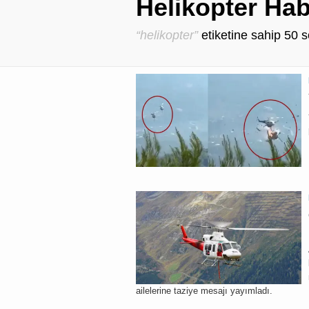
Helikopter Hab
“helikopter”
etiketine sahip
50
s
ailelerine taziye mesajı yayımladı.