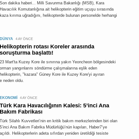
Son dakika haberi... Milli Savunma Bakanlığı (MSB), Kara
Havacılık Komutanlığına ait helikopterin eğitim uçuşu sırasında
kaza kırıma uğradığını, helikopterde bulunan personelde herhangi
DÜNYA
4 AY ÖNCE
Helikopterin rotası Koreler arasında
soruşturma başlattı!
23 Mart'ta Kuzey Kore ile sınırına yakın Yeoncheon bölgesindeki
orman yangınlarını söndürme çalışmalarına eşlik eden
helikopterin, "kazara" Güney Kore ile Kuzey Kore'yi ayıran
ze neden oldu.
EKONOMİ
4 AY ÖNCE
Türk Kara Havacılığının Kalesi: 5’inci Ana
Bakım Fabrikası
Türk Silahlı Kuvvetleri’nin en kritik bakım merkezlerinden biri olan
5’inci Ana Bakım Fabrika Müdürlüğü’nün kapıları, Haber7’ye
açıldı. Helikopterlerin adeta sıfırdan yeniden üretildiği tesiste