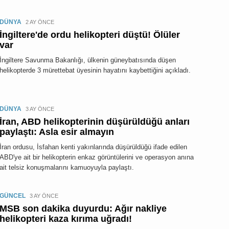
DÜNYA
2 AY ÖNCE
İngiltere'de ordu helikopteri düştü! Ölüler
var
İngiltere Savunma Bakanlığı, ülkenin güneybatısında düşen
helikopterde 3 mürettebat üyesinin hayatını kaybettiğini açıkladı.
DÜNYA
3 AY ÖNCE
İran, ABD helikopterinin düşürüldüğü anları
paylaştı: Asla esir almayın
İran ordusu, İsfahan kenti yakınlarında düşürüldüğü ifade edilen
ABD'ye ait bir helikopterin enkaz görüntülerini ve operasyon anına
ait telsiz konuşmalarını kamuoyuyla paylaştı.
GÜNCEL
3 AY ÖNCE
MSB son dakika duyurdu: Ağır nakliye
helikopteri kaza kırıma uğradı!