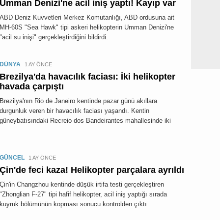
Umman Denizi'ne acil iniş yaptı! Kayıp var
ABD Deniz Kuvvetleri Merkez Komutanlığı, ABD ordusuna ait
MH-60S "Sea Hawk" tipi askeri helikopterin Umman Denizi'ne
"acil su inişi" gerçekleştirdiğini bildirdi.
DÜNYA
1 AY ÖNCE
Brezilya'da havacılık faciası: İki helikopter
havada çarpıştı
Brezilya'nın Rio de Janeiro kentinde pazar günü akıllara
durgunluk veren bir havacılık faciası yaşandı. Kentin
güneybatısındaki Recreio dos Bandeirantes mahallesinde iki
GÜNCEL
1 AY ÖNCE
Çin'de feci kaza! Helikopter parçalara ayrıldı
Çin'in Changzhou kentinde düşük irtifa testi gerçekleştiren
"Zhonglian F-27" tipi hafif helikopter, acil iniş yaptığı sırada
kuyruk bölümünün kopması sonucu kontrolden çıktı.