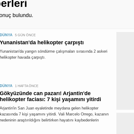
erleri
onuç bulundu.
DÜNYA
5 GÜN ÖNCE
Yunanistan'da helikopter çarpıştı
Yunanistan'da yangın söndürme çalışmaları sırasında 2 askeri
helikopter havada çarpıştı.
DÜNYA
1 HAFTA ÖNCE
Gökyüzünde can pazarı! Arjantin'de
helikopter faciası: 7 kişi yaşamını yitirdi
Arjantin'in San Juan eyaletinde meydana gelen helikopter
kazasında 7 kişi yaşamını yitirdi. Vali Marcelo Orrego, kazanın
nedeninin araştırıldığını belirtirken hayatını kaybedenlerin