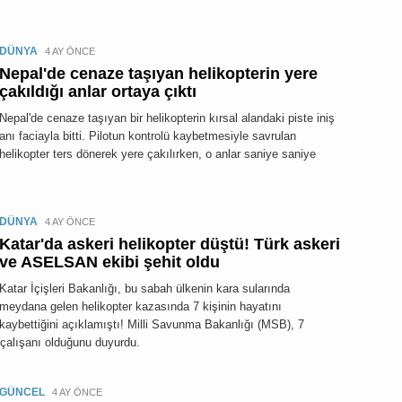
DÜNYA
4 AY ÖNCE
Nepal'de cenaze taşıyan helikopterin yere
çakıldığı anlar ortaya çıktı
Nepal'de cenaze taşıyan bir helikopterin kırsal alandaki piste iniş
anı faciayla bitti. Pilotun kontrolü kaybetmesiyle savrulan
helikopter ters dönerek yere çakılırken, o anlar saniye saniye
DÜNYA
4 AY ÖNCE
Katar'da askeri helikopter düştü! Türk askeri
ve ASELSAN ekibi şehit oldu
Katar İçişleri Bakanlığı, bu sabah ülkenin kara sularında
meydana gelen helikopter kazasında 7 kişinin hayatını
kaybettiğini açıklamıştı! Milli Savunma Bakanlığı (MSB), 7
 çalışanı olduğunu duyurdu.
GÜNCEL
4 AY ÖNCE