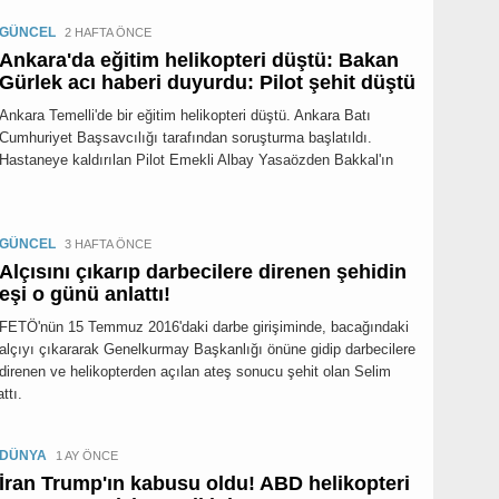
GÜNCEL
2 HAFTA ÖNCE
Ankara'da eğitim helikopteri düştü: Bakan
Gürlek acı haberi duyurdu: Pilot şehit düştü
Ankara Temelli'de bir eğitim helikopteri düştü. Ankara Batı
Cumhuriyet Başsavcılığı tarafından soruşturma başlatıldı.
Hastaneye kaldırılan Pilot Emekli Albay Yasaözden Bakkal'ın
GÜNCEL
3 HAFTA ÖNCE
Alçısını çıkarıp darbecilere direnen şehidin
eşi o günü anlattı!
FETÖ'nün 15 Temmuz 2016'daki darbe girişiminde, bacağındaki
alçıyı çıkararak Genelkurmay Başkanlığı önüne gidip darbecilere
direnen ve helikopterden açılan ateş sonucu şehit olan Selim
ttı.
DÜNYA
1 AY ÖNCE
İran Trump'ın kabusu oldu! ABD helikopteri