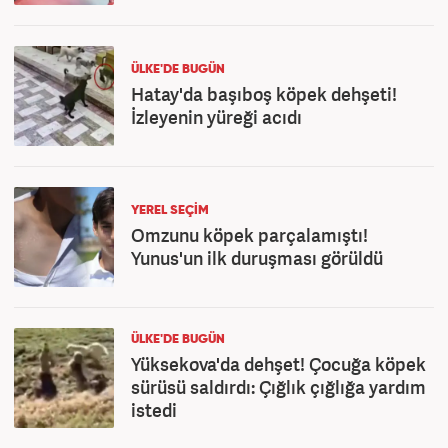
ÜLKE'DE BUGÜN
Hatay'da başıboş köpek dehşeti!
İzleyenin yüreği acıdı
YEREL SEÇİM
Omzunu köpek parçalamıştı!
Yunus'un ilk duruşması görüldü
ÜLKE'DE BUGÜN
Yüksekova'da dehşet! Çocuğa köpek
sürüsü saldırdı: Çığlık çığlığa yardım
istedi