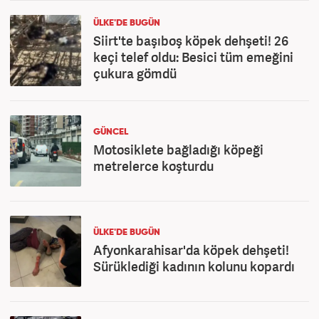
ÜLKE'DE BUGÜN
Siirt'te başıboş köpek dehşeti! 26
keçi telef oldu: Besici tüm emeğini
çukura gömdü
GÜNCEL
Motosiklete bağladığı köpeği
metrelerce koşturdu
ÜLKE'DE BUGÜN
Afyonkarahisar'da köpek dehşeti!
Sürüklediği kadının kolunu kopardı