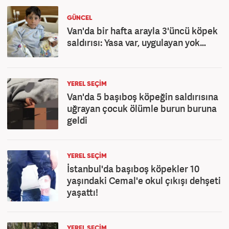
GÜNCEL
Van'da bir hafta arayla 3'üncü köpek
saldırısı: Yasa var, uygulayan yok…
YEREL SEÇİM
Van'da 5 başıboş köpeğin saldırısına
uğrayan çocuk ölümle burun buruna
geldi
YEREL SEÇİM
İstanbul'da başıboş köpekler 10
yaşındaki Cemal'e okul çıkışı dehşeti
yaşattı!
YEREL SEÇİM