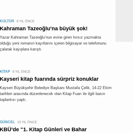
KÜLTÜR
8 YIL ÖNCE
Kahraman Tazeoğlu’na büyük şok!
Yazar Kahraman Tazeoğlu’nun evine giren hırsız yazmakta
olduğu yeni romanın kayıtlarını içeren bilgisayar ve telefonunu
çalarak kayıplara karıştı.
KİTAP
8 YIL ÖNCE
Kayseri kitap fuarında sürpriz konuklar
Kayseri Büyükşehir Belediye Başkanı Mustafa Çelik, 14-22 Ekim
tarihleri arasında düzenlenecek olan Kitap Fuarı ile ilgili basın
toplantısı yaptı.
GÜNCEL
10 YIL ÖNCE
KBÜ’de "1. Kitap Günleri ve Bahar