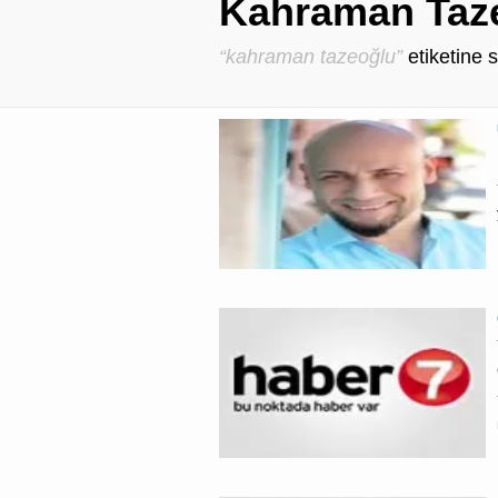
Kahraman Taze
“kahraman tazeoğlu”
etiketine 