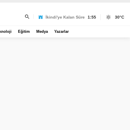
İkindi'ye Kalan Süre
1:55
30
°C
knoloji
Eğitim
Medya
Yazarlar