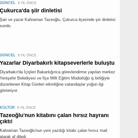
GÜNCEL
8 YIL ÖNCE
Çukurca'da şiir dinletisi
Şair ve yazar Kahraman Tazeoğlu, Çukurca ilçesinde şiir dinletisi
sundu.
GÜNCEL
8 YIL ÖNCE
Yazarlar Diyarbakırlı kitapseverlerle buluştu
Diyarbakır'da İçişleri Bakanlığınca görevlendirme yapılan merkez
Yenişehir Belediyesi ve İlçe Milli Eğitim Müdürlüğü iş birliğiyle
düzenlenen Kitap Günleri etkinliğine vatandaşlar yoğun ilgi
gösteriyor.
KÜLTÜR
8 YIL ÖNCE
Tazeoğlu'nun kitabını çalan hırsız hayranı
çıktı!
Kahraman Tazeoğlu'nun yeni yazdığı kitabı çalan hırsız mail
atarak af diledi.