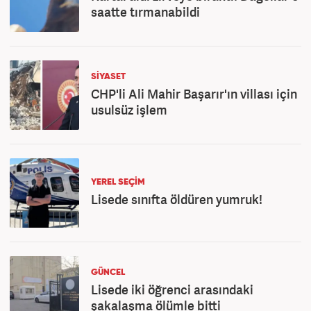
saatte tırmanabildi
SİYASET
CHP'li Ali Mahir Başarır'ın villası için
usulsüz işlem
YEREL SEÇİM
Lisede sınıfta öldüren yumruk!
GÜNCEL
Lisede iki öğrenci arasındaki
şakalaşma ölümle bitti