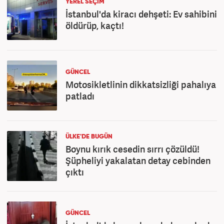
YEREL SEÇİM
İstanbul'da kiracı dehşeti: Ev sahibini
öldürüp, kaçtı!
GÜNCEL
Motosikletlinin dikkatsizliği pahalıya
patladı
ÜLKE'DE BUGÜN
Boynu kırık cesedin sırrı çözüldü!
Şüpheliyi yakalatan detay cebinden
çıktı
GÜNCEL