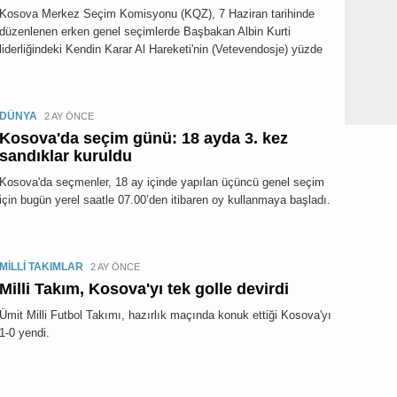
Kosova Merkez Seçim Komisyonu (KQZ), 7 Haziran tarihinde
düzenlenen erken genel seçimlerde Başbakan Albin Kurti
liderliğindeki Kendin Karar Al Hareketi'nin (Vetevendosje) yüzde
DÜNYA
2 AY ÖNCE
Kosova'da seçim günü: 18 ayda 3. kez
sandıklar kuruldu
Kosova'da seçmenler, 18 ay içinde yapılan üçüncü genel seçim
için bugün yerel saatle 07.00’den itibaren oy kullanmaya başladı.
MİLLİ TAKIMLAR
2 AY ÖNCE
Milli Takım, Kosova'yı tek golle devirdi
Ümit Milli Futbol Takımı, hazırlık maçında konuk ettiği Kosova'yı
1-0 yendi.