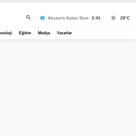
Akşam'a Kalan Süre
2:41
29
°C
knoloji
Eğitim
Medya
Yazarlar