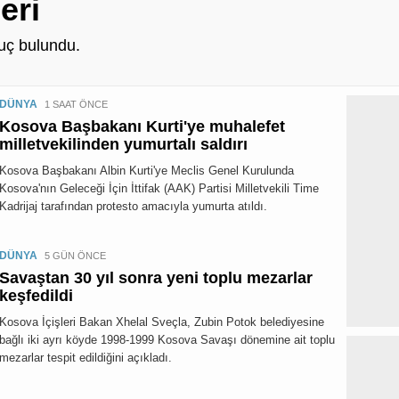
eri
ç bulundu.
DÜNYA
1 SAAT ÖNCE
Kosova Başbakanı Kurti'ye muhalefet
milletvekilinden yumurtalı saldırı
Kosova Başbakanı Albin Kurti'ye Meclis Genel Kurulunda
Kosova'nın Geleceği İçin İttifak (AAK) Partisi Milletvekili Time
Kadrijaj tarafından protesto amacıyla yumurta atıldı.
DÜNYA
5 GÜN ÖNCE
Savaştan 30 yıl sonra yeni toplu mezarlar
keşfedildi
Kosova İçişleri Bakan Xhelal Sveçla, Zubin Potok belediyesine
bağlı iki ayrı köyde 1998-1999 Kosova Savaşı dönemine ait toplu
mezarlar tespit edildiğini açıkladı.