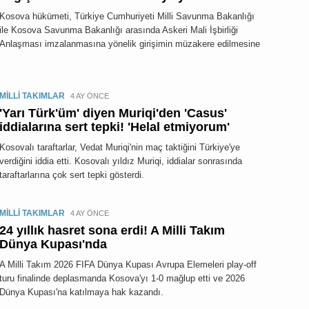
Kosova hükümeti, Türkiye Cumhuriyeti Milli Savunma Bakanlığı
ile Kosova Savunma Bakanlığı arasında Askeri Mali İşbirliği
Anlaşması imzalanmasına yönelik girişimin müzakere edilmesine
MİLLİ TAKIMLAR
4 AY ÖNCE
'Yarı Türk'üm' diyen Muriqi'den 'Casus'
iddialarına sert tepki! 'Helal etmiyorum'
Kosovalı taraftarlar, Vedat Muriqi'nin maç taktiğini Türkiye'ye
verdiğini iddia etti. Kosovalı yıldız Muriqi, iddialar sonrasında
taraftarlarına çok sert tepki gösterdi.
MİLLİ TAKIMLAR
4 AY ÖNCE
24 yıllık hasret sona erdi! A Milli Takım
Dünya Kupası'nda
A Milli Takım 2026 FIFA Dünya Kupası Avrupa Elemeleri play-off
turu finalinde deplasmanda Kosova'yı 1-0 mağlup etti ve 2026
Dünya Kupası'na katılmaya hak kazandı.