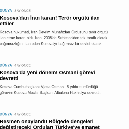
DÜNYA
3 AY ÖNCE
Kosova'dan İran kararı! Terör örgütü ilan
ettiler
Kosova hükümeti, İran Devrim Muhafızları Ordusunu terör örgütü
ilan etme kararı aldı. İran, 2008'de Sırbistan'dan tek taraflı olarak
bağımsızlığını ilan eden Kosova'yı bağımsız bir devlet olarak
DÜNYA
4 AY ÖNCE
Kosova'da yeni dönem! Osmani görevi
devretti
Kosova Cumhurbaşkanı Vjosa Osmani, 5 yıldır sürdürdüğü
görevini Kosova Meclis Başkanı Albulena Haxhiu'ya devretti.
DÜNYA
4 AY ÖNCE
Resmen onaylandı! Bölgede dengeleri
değiştirecek! Orduları Türkiye'ye emanet