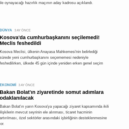
ile oynayacağı hazırlık maçının aday kadrosu açıklandı.
DÜNYA
3 AY ÖNCE
Kosova'da cumhurbaşkanını seçilemedi!
Meclis feshedildi
Kosova Meclisi, ülkenin Anayasa Mahkemesi'nin belirlediği
sürede yeni cumhurbaşkanını seçememesi nedeniyle
feshedilirken, ülkede 45 gün içinde yeniden erken genel seçim
EKONOMİ
3 AY ÖNCE
Bakan Bolat'ın ziyaretinde somut adımlara
odaklanılacak
Bakan Bolat'ın yarın Kosova'ya yapacağı ziyaret kapsamında ikili
ilişkilerin mevcut seyrinin ele alınması, ticaret hacminin
artırılması, özel sektörler arasındaki işbirliğinin desteklenmesine
or.