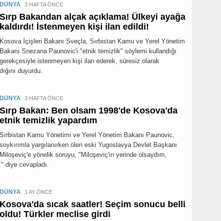
DÜNYA
3 HAFTA ÖNCE
Sırp Bakandan alçak açıklama! Ülkeyi ayağa
kaldırdı! İstenmeyen kişi ilan edildi!
Kosova İçişleri Bakanı Sveçla, Sırbistan Kamu ve Yerel Yönetim
Bakanı Snezana Paunovic'i "etnik temizlik" söylemi kullandığı
gerekçesiyle istenmeyen kişi ilan ederek, süresiz olarak
dığını duyurdu.
DÜNYA
3 HAFTA ÖNCE
Sırp Bakan: Ben olsam 1998'de Kosova'da
etnik temizlik yapardım
Sırbistan Kamu Yönetimi ve Yerel Yönetim Bakanı Paunovic,
soykırımla yargılanırken ölen eski Yugoslavya Devlet Başkanı
Miloşeviç'e yönelik soruyu, "Miloşeviç'in yerinde olsaydım,
" diye cevapladı.
DÜNYA
1 AY ÖNCE
Kosova'da sıcak saatler! Seçim sonucu belli
oldu! Türkler meclise girdi