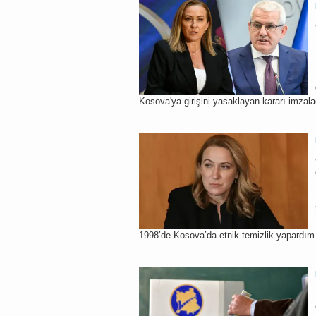
Kosova'ya girişini yasaklayan kararı imzala
1998’de Kosova’da etnik temizlik yapardım.