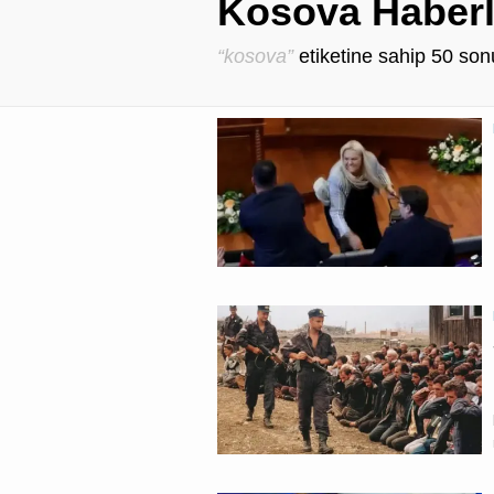
Kosova Haberl
“kosova”
etiketine sahip
50
sonu