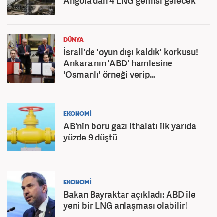
Angola'dan 4 LNG gemisi gelecek
DÜNYA
İsrail'de 'oyun dışı kaldık' korkusu!
Ankara'nın 'ABD' hamlesine
'Osmanlı' örneği verip...
EKONOMİ
AB'nin boru gazı ithalatı ilk yarıda
yüzde 9 düştü
EKONOMİ
Bakan Bayraktar açıkladı: ABD ile
yeni bir LNG anlaşması olabilir!