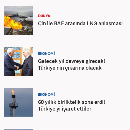
DÜNYA
Çin ile BAE arasında LNG anlaşması
EKONOMİ
Gelecek yıl devreye girecek!
Türkiye'nin çıkarına olacak
EKONOMİ
60 yıllık birliktelik sona erdi!
Türkiye'yi işaret ettiler