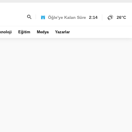
Öğle'ye Kalan Süre
2:14
26
°C
knoloji
Eğitim
Medya
Yazarlar