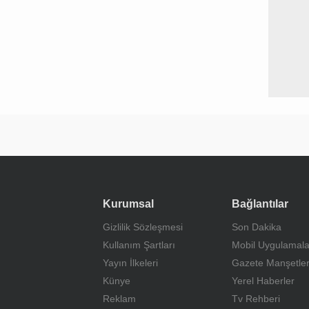
Kurumsal
Bağlantılar
Gizlilik Sözleşmesi
Son Dakika
Kullanım Şartları
Mobil Uygulamala
Yayın İlkeleri
Gazete Manşetler
Künye
Yerel Haberler
Reklam
Tv Rehberi