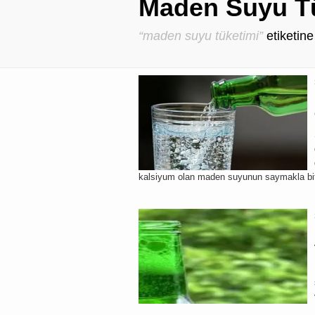
Maden Suyu Tü
“maden suyu tüketimi”
etiketin
kalsiyum olan maden suyunun saymakla bitme