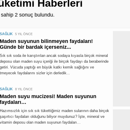
ketimi Haberleri
e sahip
2
sonuç bulundu.
SAĞLIK
5 YIL ÖNCE
Maden suyunun bilinmeyen faydaları!
Günde bir bardak içerseniz...
Sık sık soda ile karıştırılan ancak sodaya kıyasla birçok mineral
deposu olan maden suyu içeriği ile birçok faydayı da beraberinde
getiri. Vücuda yaptığı en büyük katkı kemik sağlığını ve
yecek faydalarını sizler için derledik...
SAĞLIK
8 YIL ÖNCE
Maden suyu mucizesi! Maden suyunun
faydaları…
Hazımsızlık için sık sık tükettiğimiz maden sularının daha birçok
şaşırtıcı faydaları olduğunu biliyor muydunuz? İşte, mineral ve
vitamin deposu olan maden suyunun faydaları…