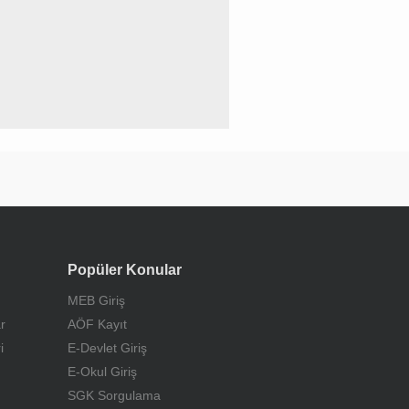
Popüler Konular
MEB Giriş
r
AÖF Kayıt
i
E-Devlet Giriş
E-Okul Giriş
SGK Sorgulama