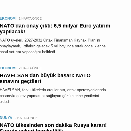
EKONOMİ
1 HAFTA ÖNCE
NATO'dan onay çıktı: 6,5 milyar Euro yatırım
yapılacak!
NATO üyeleri, 2027-2031 Ortak Finansman Kaynak Planı'nı
onaylayarak, İttifakın gelecek 5 yıl boyunca ortak önceliklerine
nasıl yatırım yapacağını belirledi.
EKONOMİ
2 HAFTA ÖNCE
HAVELSAN'dan büyük başarı: NATO
sınavını geçtiler!
HAVELSAN, farklı ülkelerin ordularının, ortak operasyonlarında
başarıyla görev yapmasını sağlayan çözümlerine yenilerini
ekledi.
DÜNYA
2 HAFTA ÖNCE
NATO ülkesinden son dakika Rusya kararı!