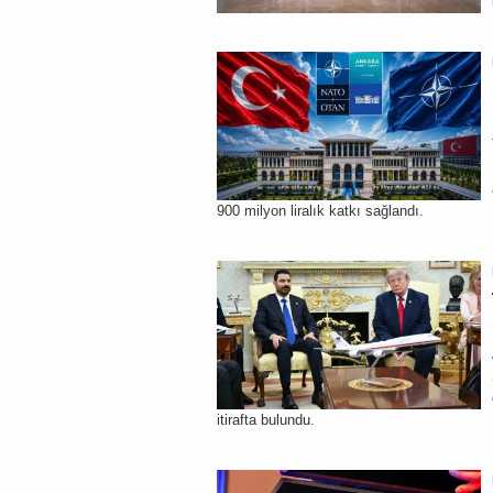
900 milyon liralık katkı sağlandı.
itirafta bulundu.