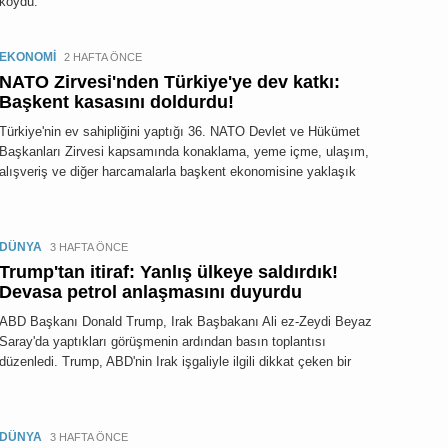
koydu.
EKONOMİ
2 HAFTA ÖNCE
NATO Zirvesi'nden Türkiye'ye dev katkı:
Başkent kasasını doldurdu!
Türkiye'nin ev sahipliğini yaptığı 36. NATO Devlet ve Hükümet
Başkanları Zirvesi kapsamında konaklama, yeme içme, ulaşım,
alışveriş ve diğer harcamalarla başkent ekonomisine yaklaşık
DÜNYA
3 HAFTA ÖNCE
Trump'tan itiraf: Yanlış ülkeye saldırdık!
Devasa petrol anlaşmasını duyurdu
ABD Başkanı Donald Trump, Irak Başbakanı Ali ez-Zeydi Beyaz
Saray'da yaptıkları görüşmenin ardından basın toplantısı
düzenledi. Trump, ABD'nin Irak işgaliyle ilgili dikkat çeken bir
DÜNYA
3 HAFTA ÖNCE