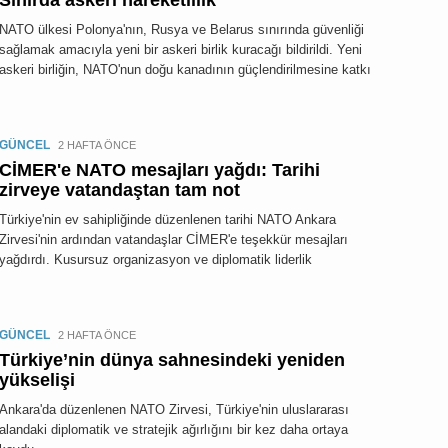
Sınırda askeri hareketlilik
NATO ülkesi Polonya'nın, Rusya ve Belarus sınırında güvenliği
sağlamak amacıyla yeni bir askeri birlik kuracağı bildirildi. Yeni
askeri birliğin, NATO'nun doğu kanadının güçlendirilmesine katkı
GÜNCEL
2 HAFTA ÖNCE
CİMER'e NATO mesajları yağdı: Tarihi
zirveye vatandaştan tam not
Türkiye'nin ev sahipliğinde düzenlenen tarihi NATO Ankara
Zirvesi'nin ardından vatandaşlar CİMER'e teşekkür mesajları
yağdırdı. Kusursuz organizasyon ve diplomatik liderlik
GÜNCEL
2 HAFTA ÖNCE
Türkiye’nin dünya sahnesindeki yeniden
yükselişi
Ankara'da düzenlenen NATO Zirvesi, Türkiye'nin uluslararası
alandaki diplomatik ve stratejik ağırlığını bir kez daha ortaya