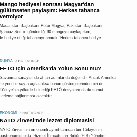
Mango hediyesi sonrası Magyar'dan
gülümseten paylaşım: Herkes tabanca
vermiyor
Macaristan Başbakanı Peter Magyar, Pakistan Başbakanı
Şahbaz Şerif'in gönderdiği 90 mangoyu paylaşırken,
 hediye ettiği tabancayı anarak "Herkes tabanca hediye
DÜNYA
3 HAFTA ÖNCE
FETÖ İçin Amerika’da Yolun Sonu mu?
Savunma sanayisinde atılan adımlar da değerlidir. Ancak Amerika
ile yeni bir sayfa açılacaksa bunun göstergelerinden biri de
Türkiye'nin yıllardır beklediği FETÖ dosyalarında da somut
ilerleme sağlanması olacaktır.
EKONOMİ
3 HAFTA ÖNCE
NATO Zirvesi’nde lezzet diplomasisi
NATO Zirvesi’nin en önemli ayrıntılarından biri Türkiye’nin
gastronomisi oldu. Hizmet İhracatçıları Birliği (HİB) Yönetim