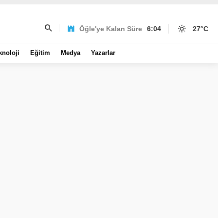
Öğle'ye Kalan Süre
6:04
27
°C
knoloji
Eğitim
Medya
Yazarlar