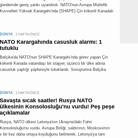
gündemde geniş yankı uyandırdı. NATO'nun Avrupa Müttefik
Kuvvetleri Yüksek Karargahı'nda (SHAPE) Çin kökenli Kanadalı
DÜNYA
1 HAFTA ÖNCE
NATO Karargahında casusluk alarmı: 1
tutuklu
Belçika'da NATO'nun SHAPE Karargahı'nda görev yapan Çin
kökenli Kanada vatandaşı bir stajyer, üçüncü bir ülke adına
casusluk yaptığı şüphesiyle tutuklandı. Soruşturma Belçika
DÜNYA
1 HAFTA ÖNCE
Savaşta sıcak saatler! Rusya NATO
ülkesinin Konsolosluğu'nu vurdu! Peş peşe
açıklamalar
Rusya, NATO ülkesi Letonya'nın Ukrayna'daki Fahri
Konsolosluğu'nu vurdu. Avrupa Birliği, saldırının, Moskova'nın
ı bir kez daha ortaya koyduğunu belirterek, Letonya'ya tam