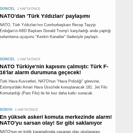
GÜNCEL
1 HAFTA ÖNCE
NATO'dan 'Türk Yıldızları' paylaşımı
NATO, Türk Yıldızları'nın Cumhurbaşkanı Recep Tayyip
Erdoğan'ın ABD Başkanı Donald Trump'ı karşıladığı anda yaptığı
selamlama uçuşunu "Keskin Kanatlar" ifadesiyle paylaştı.
GÜNCEL
1 HAFTA ÖNCE
NATO Türkiye'nin kapısını çalmıştı: Türk F-
16'lar alarm durumuna geçecek!
Türk Hava Kuvvetleri, NATO'nun "Hava Polisliği" görevine,
Estonya'daki Amari Hava Üssü'nde konuşlanacak 181. Jet Filo
Komutanlığı (Pars Filo) ile bir kez daha katkı sunacak.
DÜNYA
1 HAFTA ÖNCE
En yüksek askeri komuta merkezinde alarm!
NATO'yu sarsan olay! Sır gibi saklanıyor
NATO'nun en kritik karargahında yaşanan olay uluslararası