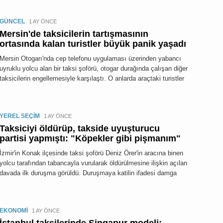
GÜNCEL
1 AY ÖNCE
Mersin'de taksicilerin tartışmasının
ortasında kalan turistler büyük panik yaşadı
Mersin Otogarı'nda cep telefonu uygulaması üzerinden yabancı
uyruklu yolcu alan bir taksi şoförü, otogar durağında çalışan diğer
taksicilerin engellemesiyle karşılaştı. O anlarda araçtaki turistler
YEREL SEÇİM
1 AY ÖNCE
Taksiciyi öldürüp, takside uyuşturucu
partisi yapmıştı: "Köpekler gibi pişmanım"
İzmir'in Konak ilçesinde taksi şoförü Deniz Örer'in aracına binen
yolcu tarafından tabancayla vurularak öldürülmesine ilişkin açılan
davada ilk duruşma görüldü. Duruşmaya katilin ifadesi damga
EKONOMİ
1 AY ÖNCE