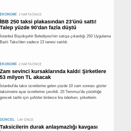
EKONOMİ
2 HAFTA ÖNCE
İBB 250 taksi plakasından 23'ünü sattı!
Talep yüzde 90'dan fazla düştü
İstanbul Büyükşehir Belediyesi'nin satışa çıkardığı 250 Uygulama
Bazlı Taksi'den sadece 23 tanesi satıldı.
EKONOMİ
2 HAFTA ÖNCE
Zam sevinci kursaklarında kaldı! Şirketlere
53 milyon TL akacak
İstanbul'da taksi ücretlerine gelen yüzde 10 zam sonrası gözler
taksimetre ayar ücretlerine çevrildi. 20 Temmuz'da yürürlüğe
girecek tarife için şoförler binlerce lira öderken, şirketlerin
GÜNCEL
1 AY ÖNCE
Taksicilerin durak anlaşmazlığı kavgası