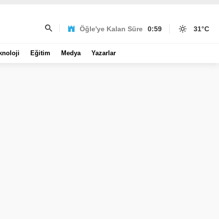
Öğle'ye Kalan Süre
0:59
31
°C
knoloji
Eğitim
Medya
Yazarlar