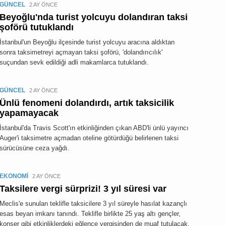
GÜNCEL
2 AY ÖNCE
Beyoğlu'nda turist yolcuyu dolandıran taksi
şoförü tutuklandı
İstanbul'un Beyoğlu ilçesinde turist yolcuyu aracına aldıktan
sonra taksimetreyi açmayan taksi şoförü, 'dolandırıcılık'
suçundan sevk edildiği adli makamlarca tutuklandı.
GÜNCEL
2 AY ÖNCE
Ünlü fenomeni dolandırdı, artık taksicilik
yapamayacak
İstanbul'da Travis Scott'ın etkinliğinden çıkan ABD'li ünlü yayıncı
Auger'i taksimetre açmadan oteline götürdüğü belirlenen taksi
sürücüsüne ceza yağdı.
EKONOMİ
2 AY ÖNCE
Taksilere vergi sürprizi! 3 yıl süresi var
Meclis'e sunulan teklifle taksicilere 3 yıl süreyle hasılat kazançlı
esas beyan imkanı tanındı. Teklifle birlikte 25 yaş altı gençler,
konser gibi etkinliklerdeki eğlence vergisinden de muaf tutulacak.