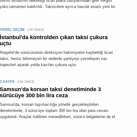
servis esnafının beklediği ticari plaka satışlarındaki gelir vergisi
yükü tamamen kaldırıldı. Taksicilere ayrıca hasılat esaslı yeni bir
YEREL SEÇİM
1 AY ÖNCE
İstanbul'da kontrolden çıkan taksi çukura
uçtu
Ataşehir'de sürücüsünün direksiyon hakimiyetini kaybettiği ticari
taksi, henüz bilinmeyen bir nedenle şantiyeyi çevreleyen sac
trapezleri aşarak yolda kazılan çukura uçtu.
3.SAYFA
2 AY ÖNCE
Samsun'da korsan taksi denetiminde 3
sürücüye 300 bin lira ceza
Samsun'da, korsan taşımacılığa yönelik gerçekleştirilen
denetimlerde, 3 sürücüye toplam 300 bin lira idari para cezası
uygulandı. Araçlar trafikten menedilirken, sürücü belgelerine de el