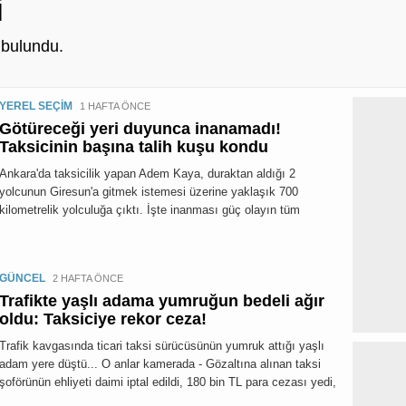
i
bulundu.
YEREL SEÇİM
1 HAFTA ÖNCE
Götüreceği yeri duyunca inanamadı!
Taksicinin başına talih kuşu kondu
Ankara'da taksicilik yapan Adem Kaya, duraktan aldığı 2
yolcunun Giresun'a gitmek istemesi üzerine yaklaşık 700
kilometrelik yolculuğa çıktı. İşte inanması güç olayın tüm
GÜNCEL
2 HAFTA ÖNCE
Trafikte yaşlı adama yumruğun bedeli ağır
oldu: Taksiciye rekor ceza!
Trafik kavgasında ticari taksi sürücüsünün yumruk attığı yaşlı
adam yere düştü... O anlar kamerada - Gözaltına alınan taksi
şoförünün ehliyeti daimi iptal edildi, 180 bin TL para cezası yedi,