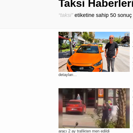
Taksi Haberler
“taksi”
etiketine sahip
50
sonuç 
detayları...
aracı 2 ay trafikten men edildi