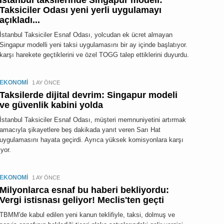
İstanbul taksilerinde Singapur modeli:
Taksiciler Odası yeni yerli uygulamayı
açıkladı...
İstanbul Taksiciler Esnaf Odası, yolcudan ek ücret almayan
Singapur modelli yeni taksi uygulamasını bir ay içinde başlatıyor.
rşı harekete geçtiklerini ve özel TOGG talep ettiklerini duyurdu.
EKONOMİ
1 AY ÖNCE
Taksilerde dijital devrim: Singapur modeli
ve güvenlik kabini yolda
İstanbul Taksiciler Esnaf Odası, müşteri memnuniyetini artırmak
amacıyla şikayetlere beş dakikada yanıt veren Sarı Hat
uygulamasını hayata geçirdi. Ayrıca yüksek komisyonlara karşı
yor.
EKONOMİ
1 AY ÖNCE
Milyonlarca esnaf bu haberi bekliyordu:
Vergi istisnası geliyor! Meclis'ten geçti
TBMM'de kabul edilen yeni kanun teklifiyle, taksi, dolmuş ve