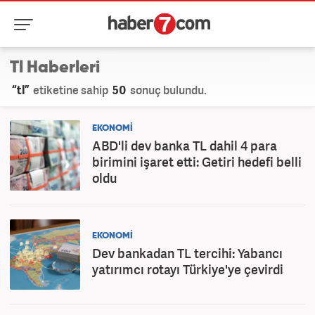
Tl Haberleri
“tl”
etiketine sahip
50
sonuç bulundu.
EKONOMİ
ABD'li dev banka TL dahil 4 para
birimini işaret etti: Getiri hedefi belli
oldu
EKONOMİ
Dev bankadan TL tercihi: Yabancı
yatırımcı rotayı Türkiye'ye çevirdi