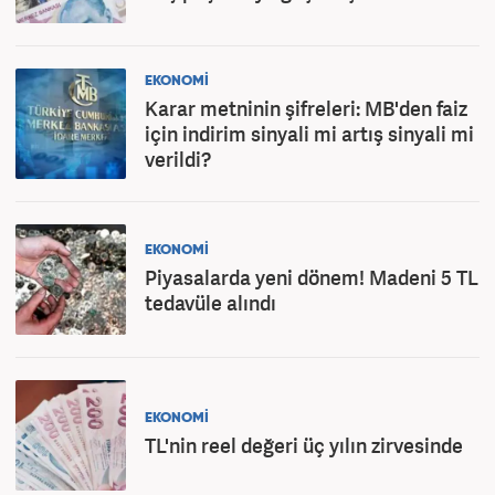
EKONOMİ
Karar metninin şifreleri: MB'den faiz
için indirim sinyali mi artış sinyali mi
verildi?
EKONOMİ
Piyasalarda yeni dönem! Madeni 5 TL
tedavüle alındı
EKONOMİ
TL'nin reel değeri üç yılın zirvesinde