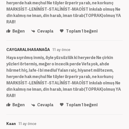
heryerde hak meçhul Ne tüyler ürperir ya rab, ne korkunç
MARKSİST-LENİNİST-STALİNİST-MAOİST inkılab olmuş Ne
din kalmış ne iman, din harab, iman türab(TOPRAK)olmuş YA
RAB!
Beğen
Cevapla
Toplam
1
beğeni
CAYGARALIHASANAĞA
11 ay önce
Haya sıyrılmış inmiş, öyle yüzsüzlük ki heryerde Ne çirkin
yüzleri örtermiş, meğer o incecik perde Vefa yok, ahde
hürmet hiç, lafe-i bi medlul Yalan raiç, hiyanet mültezem,
heryerde hak meçhul Ne tüyler ürperir ya rab, ne korkunç
MARKSİST-LENİNİST-STALİNİST-MAOİST inkılab olmuş Ne
din kalmış ne iman, din harab, iman türab(TOPRAK)olmuş YA
RAB!
Beğen
Cevapla
Toplam
1
beğeni
Kaan
11 ay önce