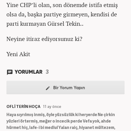
Yine CHP’li olan, son dönemde istifa etmiş
olsa da, başka partiye girmeyen, kendisi de
parti kurmayan Gürsel Tekin..
Neyine itiraz ediyorsunuz ki?
Yeni Akit
3
YORUMLAR
Bir Yorum Yapın
OFLİ TERİN HOÇA
11 ay önce
Haya sıyrılmış inmiş, öyle yüzsüzlük ki heryerde Ne çirkin
yüzleri örtermiş, meğer o incecik perde Vefa yok, ahde
hürmet hiç, lafe-i bi medlul Yalan raiç, hiyanet mültezem,