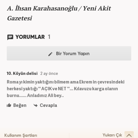
A. İhsan Karahasanoğlu / Yeni Akit
Gazetesi
1
YORUMLAR
Bir Yorum Yapın
10. Köyün delisi
2 ay önce
Roma yı kimin yaktığını bilmem ama Ekrem in çevresindeki
herkesi yaktığı '' AÇIK ve NET ''... Kılavuzu karga olanın
burnu...... Anladınız Ali bey..
Beğen
Cevapla
Yukarı Çık
Kullanım Şartları