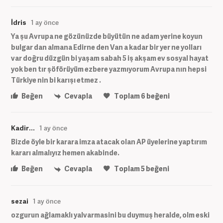
İdris
1 ay önce
Ya şu Avrupa ne gözünüzde büyütün ne adam yerine koyun
bulgar dan almana Edirne den Van a kadar bir yer ne yolları
var doğru düzgün bi yaşam sabah 5 iş akşam ev sosyal hayat
yok ben tır şöförüyüm ezbere yazmıyorum Avrupa nın hepsi
Türkiye nin bi karışı etmez .
Beğen
Cevapla
Toplam
6
beğeni
Kadir...
1 ay önce
Bizde öyle bir karara imza atacak olan AP üyelerine yaptırım
kararı almalıyız hemen akabinde.
Beğen
Cevapla
Toplam
5
beğeni
sezai
1 ay önce
ozgurun ağlamaklı yalvarmasini bu duymuş heralde, olm eski