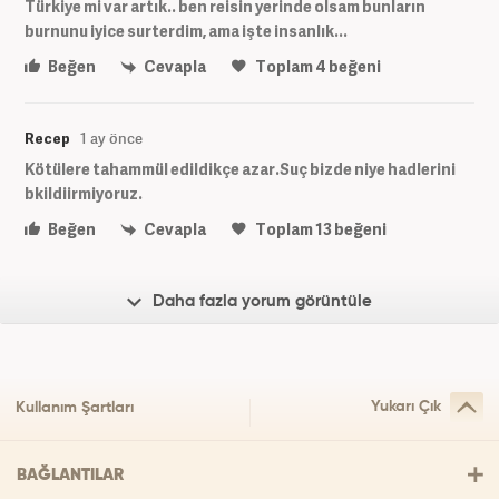
Türkiye mi var artık.. ben reisin yerinde olsam bunların
burnunu iyice surterdim, ama işte insanlık...
Beğen
Cevapla
Toplam
4
beğeni
Recep
1 ay önce
Kötülere tahammül edildikçe azar.Suç bizde niye hadlerini
bkildiirmiyoruz.
Beğen
Cevapla
Toplam
13
beğeni
Daha fazla yorum görüntüle
Yukarı Çık
Kullanım Şartları
BAĞLANTILAR