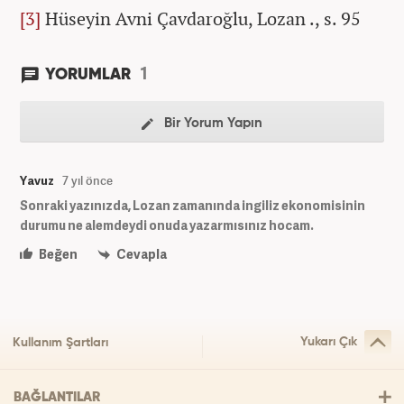
[3]
Hüseyin Avni Çavdaroğlu, Lozan ., s. 95
1
YORUMLAR
Bir Yorum Yapın
Yavuz
7 yıl önce
Sonraki yazınızda, Lozan zamanında ingiliz ekonomisinin
durumu ne alemdeydi onuda yazarmısınız hocam.
Beğen
Cevapla
Yukarı Çık
Kullanım Şartları
BAĞLANTILAR