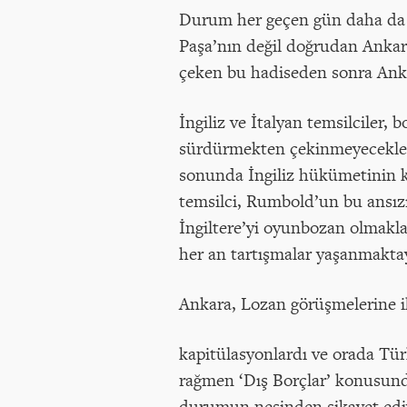
Durum her geçen gün daha da se
Paşa’nın değil doğrudan Ankar
çeken bu hadiseden sonra Anka
İngiliz ve İtalyan temsilciler, 
sürdürmekten çekinmeyecekleri
sonunda İngiliz hükümetinin k
temsilci, Rumbold’un bu ansızın
İngiltere’yi oyunbozan olmakla
her an tartışmalar yaşanmakta
Ankara, Lozan görüşmelerine i
kapitülasyonlardı ve orada Türk
rağmen ‘Dış Borçlar’ konusunda
durumun nesinden şikayet ed