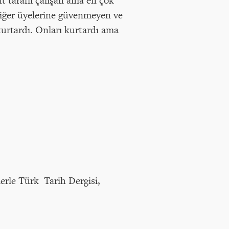
ft taraflı çalışan ama en çok
diğer üyelerine güvenmeyen ve
kurtardı. Onları kurtardı ama
lerle Türk Tarih Dergisi,