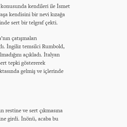
r konusunda kendileri ile İsmet
şa kendisini bir nevi kızağa
nde sert bir telgraf çekti.
a’nın çatışmaları
. İngiliz temsilci Rumbold,
adığını açıkladı. İtalyan
sert tepki göstererek
ktasında gelmiş ve içlerinde
nün restine ve sert çıkmasına
ne girdi. İnönü, acaba bu