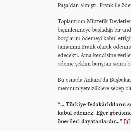
Paşa’dan almıştı. Frank ile öd
Toplantının Müttefik Devletler
biçimlenmeye başladığı bir anda
borçlarını ödemeyi kabul etti
tamamını Frank olarak ödenmes
edecekti. Ama kendisine verilen
ödeme şeklini barıştan sonra 
Bu esnada Ankara’da Başbakan 
memnuniyetsizliklere sebep o
“… Türkiye fedakârlıkların s
kabul edemez. Eğer görüşmele
önerileri dayatanlardır…”
[3]