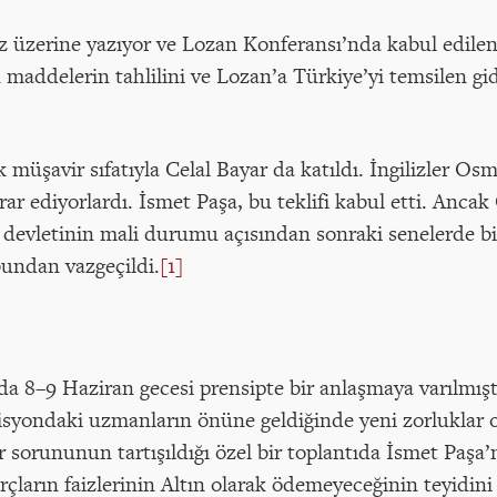
z üzerine yazıyor ve Lozan Konferansı’nda kabul edile
maddelerin tahlilini ve Lozan’a Türkiye’yi temsilen gi
üşavir sıfatıyla Celal Bayar da katıldı. İngilizler Osm
r ediyorlardı. İsmet Paşa, bu teklifi kabul etti. Ancak
evletinin mali durumu açısından sonraki senelerde bir 
bundan vazgeçildi.
[1]
a 8–9 Haziran gecesi prensipte bir anlaşmaya varılmışt
omisyondaki uzmanların önüne geldiğinde yeni zorluklar 
sorununun tartışıldığı özel bir toplantıda İsmet Paşa’nı
rçların faizlerinin Altın olarak ödemeyeceğinin teyidi