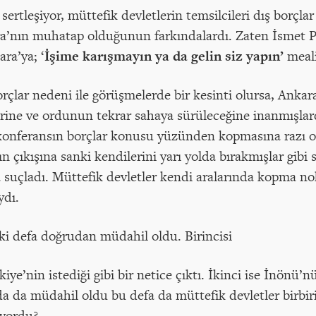
rtleşiyor, müttefik devletlerin temsilcileri dış borçla
a’nın muhatap olduğunun farkındalardı. Zaten İsmet Pa
ra’ya; ‘
İşime karışmayın ya da gelin siz yapın’
meali
borçlar nedeni ile görüşmelerde bir kesinti olursa, Ankar
ne ve ordunun tekrar sahaya sürüleceğine inanmışlardı
onferansın borçlar konusu yüzünden kopmasına razı olm
 çıkışına sanki kendilerini yarı yolda bırakmışlar gibi 
 suçladı. Müttefik devletler kendi aralarında kopma no
ydı.
ki defa doğrudan müdahil oldu. Birincisi
iye’nin istediği gibi bir netice çıktı. İkinci ise İnönü’
 da müdahil oldu bu defa da müttefik devletler birbiri
iyordu?