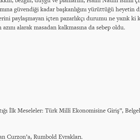
 bıkkın, bezgin, duygu ve planlarını, Haim Naum isimli çi
hamına güvendiği kadar başkanlığını yürüttüğü heyetin 
lerini paylaşmayan içten pazarlıkçı durumu ne yazık ki 
en azını alarak masadan kalkmasına da sebep oldu.
ığı İlk Meseleler: Türk Millî Ekonomisine Giriş”, Belge
an Curzon’a, Rumbold Evrakları.