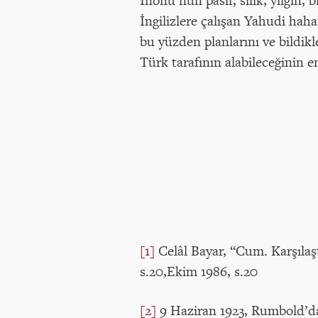
İnönü’nün pasif, silik, yılgın,
İngilizlere çalışan Yahudi ha
bu yüzden planlarını ve bildik
Türk tarafının alabileceğinin 
[1]
Celâl Bayar, “Cum. Karşılaşt
s.20,Ekim 1986, s.20
[2]
9 Haziran 1923, Rumbold’d