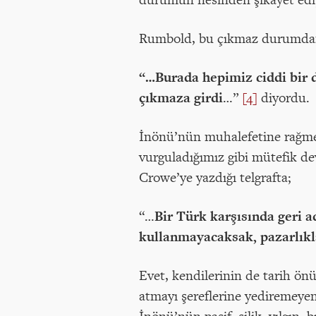
Rumbold, bu çıkmaz durumdan 
“…Burada hepimiz ciddi bir
çıkmaza girdi
…”
[4]
diyordu.
İnönü’nün muhalefetine rağme
vurguladığımız gibi mütefik de
Crowe’ye yazdığı telgrafta;
“…
Bir Türk karşısında geri 
kullanmayacaksak, pazarlıkla
Evet, kendilerinin de tarih önü
atmayı şereflerine yediremeyen