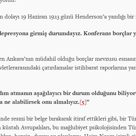
dolayı 19 Haziran 1923 günü Henderson’a yazdığı bir
 depresyona girmiş durumdayız. Konferans borçlar
n Ankara’nın müdahil olduğu borçlar mevzusu esnası
vletlerarasındaki çatırdamalar istihbarat raporlarına y
adım atmanın aşağılayıcı bir durum olduğunu biliy
 ne alabilirsek onu almalıyız.
[5]
”
nde resmi bir belge bırakarak itiraf ettikleri gibi, bir 
 küstah Avrupalıları, bu mağlubiyet psikolojisinden T