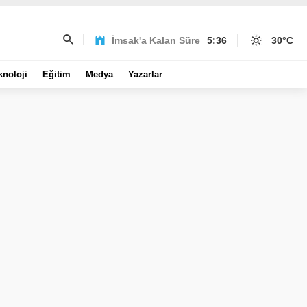
İmsak'a Kalan Süre
5:36
30
°C
knoloji
Eğitim
Medya
Yazarlar