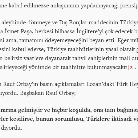
eme kabul edilmezse anlaşmanın yapılamayacağı prensipt
 aleyhinde dönmeye ve Dış Borçlar maddesinin Türkiye’
 İsmet Paşa, herkesi bilhassa İngiltere’yi şok edecek bi
ğini ama, tamamını ödeyemeyeceğini beyan etti. Eğer 
ini kabul ederse, Türkiye taahhütlerinin yasal olarak 
 belirsiz vaatlere dayanarak tahvil sahiplerinin mali d
belirleyeceği yönünde bir taahhütte bulunmayacaktı
[2]
.
Rauf Orbay’ın basın açıklamaları Lozan’daki Türk Hey
luyordu. Başbakan Rauf Orbay;
ınırına gelmiştir ve hiçbir koşulda, ona tam bağımsı
r kesilirse, bunun sorumlusu, Türklere iktisadi ve
diyordu.