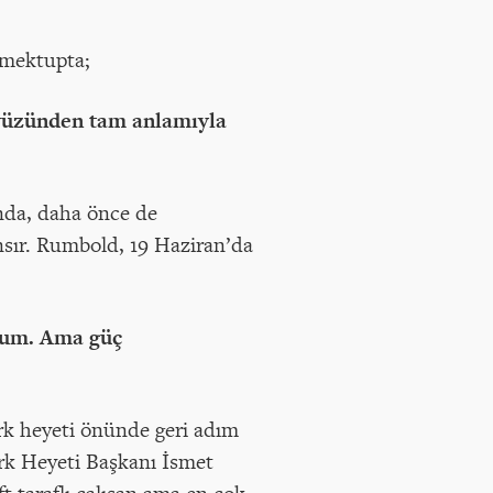
 mektupta;
 yüzünden tam anlamıyla
nda, daha önce de
ansır. Rumbold, 19 Haziran’da
orum. Ama güç
Türk heyeti önünde geri adım
ürk Heyeti Başkanı İsmet