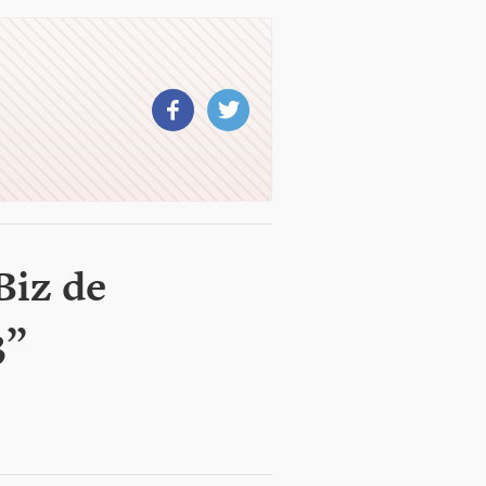
Biz de
3”