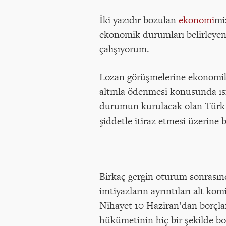
İki yazıdır bozulan
ekonomi
mi
ekonomik durumları belirleyen 
çalışıyorum.
Lozan görüşmelerine ekonomik m
altınla ödenmesi konusunda ısra
durumun kurulacak olan Türk d
şiddetle itiraz etmesi üzerine 
Birkaç gergin oturum sonrasınd
imtiyazların ayrıntıları alt k
Nihayet 10 Haziran’dan borçlar 
hükümetinin hiç bir şekilde bo