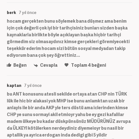
berk
7 yıl önce
hocam gerçekten bunu söylemek bana düşmez ama benim
için çok değerli çok iyi bir tarihçisiniz bunları sizden başka
kaynaklarla birlikte böyle açıklayan başka hiçbir tarihçi
görmedim siz olmasaydınız kimse gerçekleri göremiyecekti
teşekkür ederim hocam sizi bütün sosyal medyadan takip
ediyorum bana çok şey öğrettiniz...
Beğen
Cevapla
Toplam
4
beğeni
kaptan
7 yıl önce
bu ANT konusunu atesli sekilde ortaya atan CHP nin TÜRK
lük ile hic bir alakasi yok MHP ise bunu anlamktan uzak bir
anlayis ile bir anda AKP yle ters düstü ama iclerinden kimse
CHP ye sunu sormayi akil etmioyr yahu be ey gezi kafalilar
madem ülkeye bu kadar düskpünsünüz MÜDÜRÜNÜZ avrupa
da ÜLKEYI kötülerken nerdeydiniz diyemeioyr bu nasil bir
aptallik ya ayrica erdogan inda dedigi gibi 5 yildir