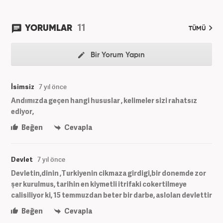
11
YORUMLAR
TÜMÜ
Bir Yorum Yapın
İsimsiz
7 yıl önce
Andımızda geçen hangi hususlar , kelimeler sizi rahatsız
ediyor,
Beğen
Cevapla
Devlet
7 yıl önce
Devletin,dinin ,Turkiyenin cikmaza girdigi,bir donemde zor
şer kurulmus, tarihin en kiymetli itrifaki cokertilmeye
calisiliyor ki, 15 temmuzdan beter bir darbe, aslolan devlettir
Beğen
Cevapla