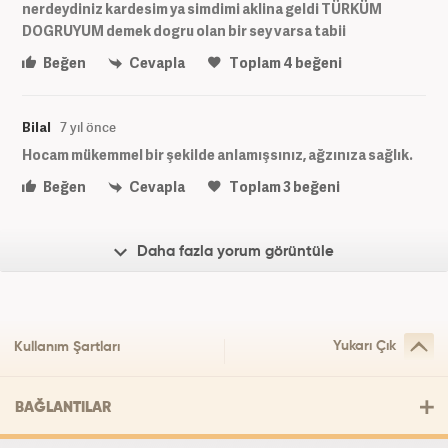
nerdeydiniz kardesim ya simdimi aklina geldi TÜRKÜM
DOGRUYUM demek dogru olan bir sey varsa tabii
Beğen
Cevapla
Toplam
4
beğeni
Bilal
7 yıl önce
Hocam mükemmel bir şekilde anlamışsınız, ağzınıza sağlık.
Beğen
Cevapla
Toplam
3
beğeni
Daha fazla yorum görüntüle
Yukarı Çık
Kullanım Şartları
BAĞLANTILAR