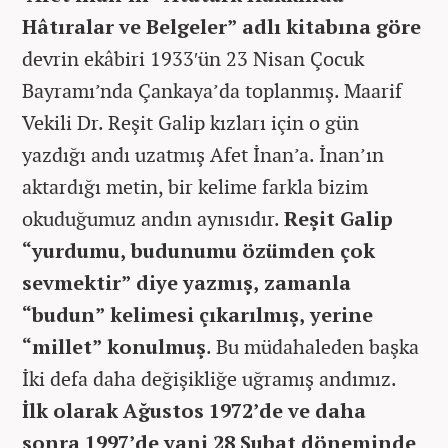
Hâtıralar ve Belgeler” adlı kitabına göre
devrin ekâbiri 1933′ün 23 Nisan Çocuk
Bayramı’nda Çankaya’da toplanmış. Maarif
Vekili Dr. Reşit Galip kızları için o gün
yazdığı andı uzatmış Afet İnan’a. İnan’ın
aktardığı metin, bir kelime farkla bizim
okuduğumuz andın aynısıdır.
Reşit Galip
“yurdumu, budunumu özümden çok
sevmektir” diye yazmış, zamanla
“budun” kelimesi çıkarılmış, yerine
“millet” konulmuş
. Bu müdahaleden başka
İki defa daha değişikliğe uğramış andımız.
İlk olarak Ağustos 1972’de ve daha
sonra 1997’de yani 28 Şubat döneminde