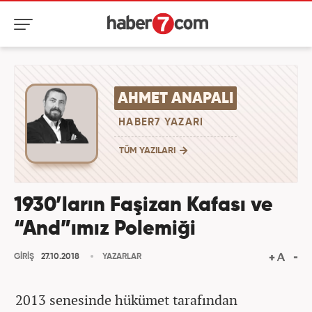
AHMET ANAPALI
HABER7 YAZARI
TÜM YAZILARI
1930’ların Faşizan Kafası ve
“And”ımız Polemiği
GİRİŞ
27.10.2018
YAZARLAR
2013 senesinde hükümet tarafından