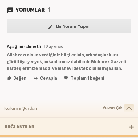
1
YORUMLAR
Bir Yorum Yapın
Aşağımirahmetli
10 ay önce
Allah razı olsun verdiğiniz bilgiler için, arkadaşlar kuru
gürültüye yer yok, imkanlarımız dahilinde Mübarek Gazzeli
kardeşlerimize maddi ve manevi destek olalım inşaallah.
Beğen
Cevapla
Toplam
1
beğeni
Yukarı Çık
Kullanım Şartları
BAĞLANTILAR