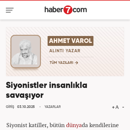
AHMET VAROL
ALINTI YAZAR
TÜM YAZILARI
Siyonistler insanlıkla
savaşıyor
GİRİŞ
03.10.2025
YAZARLAR
Siyonist katiller, bütün
dünya
da kendilerine