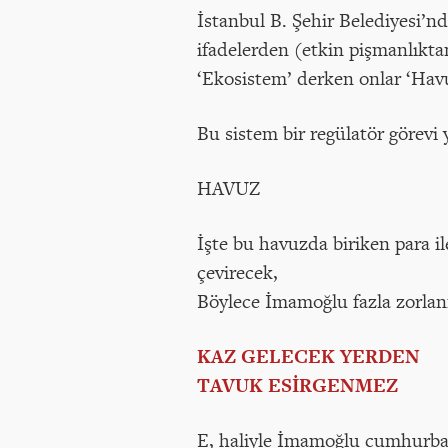
İstanbul B. Şehir Belediyesi’n
ifadelerden (etkin pişmanlıkta
‘Ekosistem’ derken onlar ‘Ha
Bu sistem bir regülatör görevi 
HAVUZ
İşte bu havuzda biriken para 
çevirecek,
Böylece İmamoğlu fazla zorl
KAZ GELECEK YERDEN
TAVUK ESİRGENMEZ
E, haliyle İmamoğlu cumhurbaş