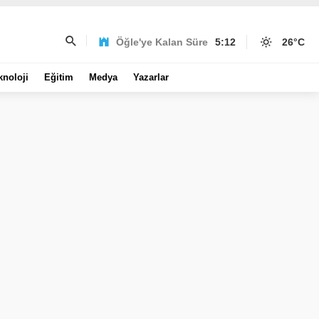
Öğle'ye Kalan Süre
5:12
26
°C
knoloji
Eğitim
Medya
Yazarlar