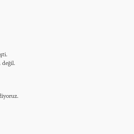
ti.
 değil.
diyoruz.