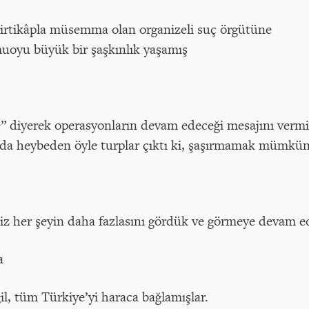
 irtikâpla müsemma olan organizeli suç örgütüne
muoyu büyük bir şaşkınlık yaşamış
diyerek operasyonların devam edeceği mesajını vermiş
nda heybeden öyle turplar çıktı ki, şaşırmamak mümkün
iz her şeyin daha fazlasını gördük ve görmeye devam e
a
l, tüm Türkiye’yi haraca bağlamışlar.