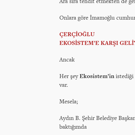
Ara sıra tehdit etmekten de ger
Onlara göre İmamoğlu cumhurb
ÇERÇİOĞLU
EKOSİSTEM’E KARŞI GEL
Ancak
Her şey
Ekosistem’in
istediği
var.
Mesela;
Aydın B. Şehir Belediye Başkan
baktığımda