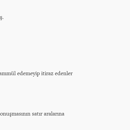
ş.
hammül edemeyip itiraz edenler
onuşmasının satır aralarına