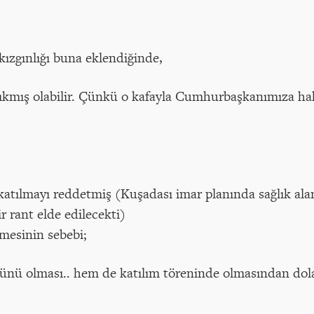
ızgınlığı buna eklendiğinde,
çıkmış olabilir. Çünkü o kafayla Cumhurbaşkanımıza h
tılmayı reddetmiş (Kuşadası imar planında sağlık alanlar
r rant elde edilecekti)
mesinin sebebi;
ünü olması.. hem de katılım töreninde olmasından dola