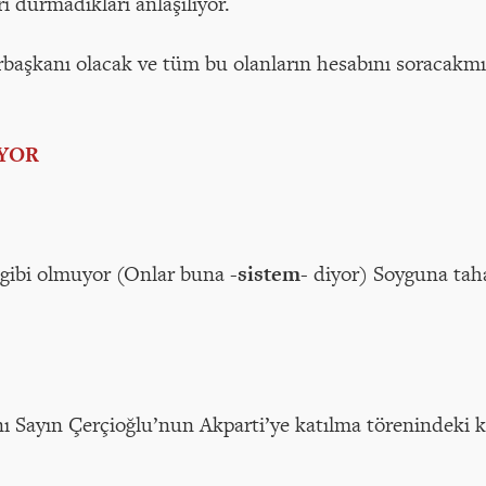
i durmadıkları anlaşılıyor.
aşkanı olacak ve tüm bu olanların hesabını soracakmı
İYOR
 gibi olmuyor (Onlar buna -
sistem
- diyor) Soyguna ta
ı Sayın Çerçioğlu’nun Akparti’ye katılma törenindeki k