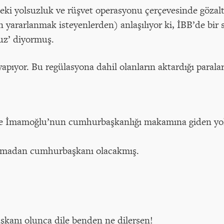
deki yolsuzluk ve rüşvet operasyonu çerçevesinde gözaltı
n yararlanmak isteyenlerden) anlaşılıyor ki, İBB’de b
vuz’ diyormuş.
yapıyor. Bu regülasyona dahil olanların aktardığı paralar
ile İmamoğlu’nun cumhurbaşkanlığı makamına giden yolu
anmadan cumhurbaşkanı olacakmış.
kanı olunca dile benden ne dilersen!