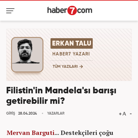
ERKAN TALU
HABER7 YAZARI
TÜM YAZILARI
Filistin'in Mandela'sı barışı
getirebilir mi?
GİRİŞ
28.04.2024
YAZARLAR
Mervan Barguti
... Destekçileri çoğu