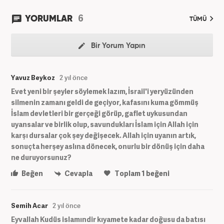
6
YORUMLAR
TÜMÜ
Bir Yorum Yapın
Yavuz Beykoz
2 yıl önce
Evet yeni bir şeyler söylemek lazım, İsrail'i yeryüzünden
silmenin zamanı geldi de geçiyor, kafasını kuma gömmüş
İslam devletleri bir gerçeği görüp, gaflet uykusundan
uyansalar ve birlik olup, savundukları İslam için Allah için
karşı dursalar çok şey değişecek. Allah için uyanın artık,
sonuçta herşey aslına dönecek, onurlu bir dönüş için daha
ne duruyorsunuz?
Beğen
Cevapla
Toplam
1
beğeni
Semih Acar
2 yıl önce
Eyvallah Kudüs islamındir kıyamete kadar doğusu da batısı