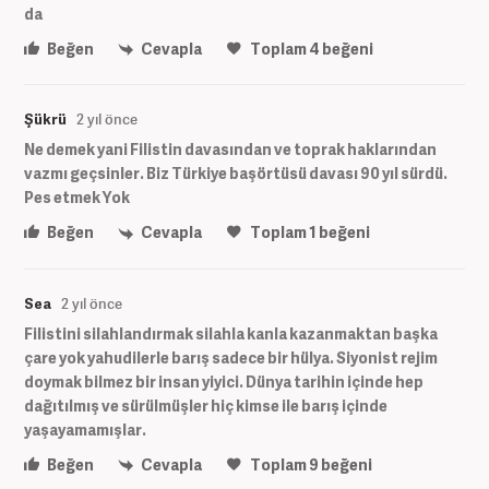
da
Beğen
Cevapla
Toplam
4
beğeni
Şükrü
2 yıl önce
Ne demek yani Filistin davasından ve toprak haklarından
vazmı geçsinler. Biz Türkiye başörtüsü davası 90 yıl sürdü.
Pes etmek Yok
Beğen
Cevapla
Toplam
1
beğeni
Sea
2 yıl önce
Filistini silahlandırmak silahla kanla kazanmaktan başka
çare yok yahudilerle barış sadece bir hülya. Siyonist rejim
doymak bilmez bir insan yiyici. Dünya tarihin içinde hep
dağıtılmış ve sürülmüşler hiç kimse ile barış içinde
yaşayamamışlar.
Beğen
Cevapla
Toplam
9
beğeni