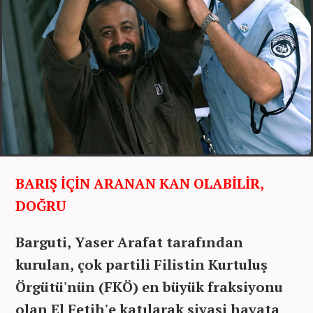
BARIŞ İÇİN ARANAN KAN OLABİLİR,
DOĞRU
Barguti, Yaser Arafat tarafından
kurulan, çok partili Filistin Kurtuluş
Örgütü'nün (FKÖ) en büyük fraksiyonu
olan El Fetih'e katılarak siyasi hayata