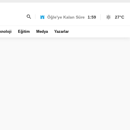
Öğle'ye Kalan Süre
1:59
27
°C
knoloji
Eğitim
Medya
Yazarlar