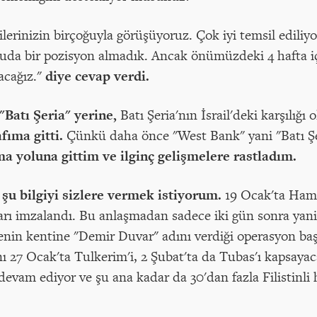
erinizin birçoğuyla görüşüyoruz. Çok iyi temsil ediliyo
uda bir pozisyon almadık. Ancak önümüzdeki 4 hafta 
acağız."
diye cevap verdi.
"Batı Şeria" yerine,
Batı Şeria'nın İsrail'deki karşılığı 
fıma gitti.
Çünkü daha önce "West Bank" yani "Batı Şer
a yoluna gittim ve ilginç gelişmelere rastladım.
u bilgiyi sizlere vermek istiyorum.
19 Ocak'ta Hama
arı imzalandı. Bu anlaşmadan sadece iki gün sonra yani 2
enin kentine "Demir Duvar" adını verdiği operasyon başl
nı 27 Ocak'ta Tulkerim'i, 2 Şubat'ta da Tubas'ı kapsayaca
evam ediyor ve şu ana kadar da 30'dan fazla Filistinli 