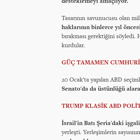
desteklemeyi amaçlıyor.
Tasarının savunucusu olan mill
haklarının binlerce yıl önce
bırakması gerektiğini söyledi.
kurdular.
GÜÇ TAMAMEN CUMHURİ
20 Ocak'ta yapılan ABD seçim
Senato'da da üstünlüğü alar
TRUMP KLASİK ABD POLİT
İsrail'in Batı Şeria'daki işg
yerleşti. Yerleşimlerin sayısı