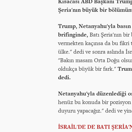
Kısacası ABD Başkanı Trum
Şeria'nın büyük bir bölümünü
Trump, Netanyahu'yla basın t
brifinginde,
Batı Şeria'nın bi
vermekten kaçınsa da bu fikri 
ülke." dedi ve sonra aslında İ
"Bakın masam Orta Doğu olsun, 
oldukça büyük bir fark."
Trump
dedi.
Netanyahu'yla düzenlediği o
henüz bu konuda bir pozisyon
duyuru yapacağız." dedi ve yin
İSRAİL'DE DE BATI ŞERİA