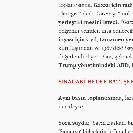
toplantısında,
Gazze için radi
olacağız." dedi. Gazze'yi "mol
yerleştirilmesini istedi.
"Gazz
bölgenin yeniden inşa edileceğ
inşası için 5 yıl, tamamen yen
kuruluşundan ve 1967'deki işga
değerlendiriliyor. Plan, gelenek
Trump yönetimindeki ABD, bu
SIRADAKİ HEDEF BATI ŞE
Aynı basın toplantısında,
İsra
neredeyse.
Soru şuydu;
"Sayın Başkan, bir
'Samarya' bölgelerinde İsrail 