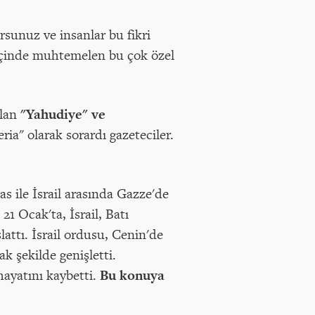
rsunuz ve insanlar bu fikri
içinde muhtemelen bu çok özel
olan
"Yahudiye" ve
ia" olarak sorardı gazeteciler.
s ile İsrail arasında Gazze'de
1 Ocak'ta, İsrail, Batı
attı. İsrail ordusu, Cenin'de
k şekilde genişletti.
hayatını kaybetti.
Bu konuya