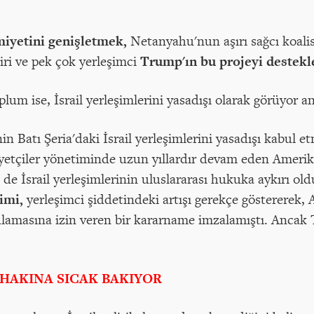
imiyetini genişletmek,
Netanyahu'nun aşırı sağcı koal
iri ve pek çok yerleşimci
Trump'ın bu projeyi destekl
oplum ise, İsrail yerleşimlerini yasadışı olarak görüyor 
n Batı Şeria'daki İsrail yerleşimlerini yasadışı kabul e
çiler yönetiminde uzun yıllardır devam eden Amerikan
de İsrail yerleşimlerinin uluslararası hukuka aykırı oldu
imi,
yerleşimci şiddetindeki artışı gerekçe göstererek,
gulamasına izin veren bir kararname imzalamıştı. Ancak 
İLHAKINA SICAK BAKIYOR