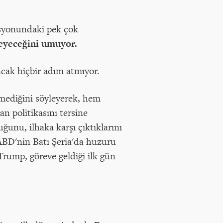
isyonundaki pek çok
eyeceğini umuyor.
ancak hiçbir adım atmıyor.
tmediğini söyleyerek, hem
 politikasını tersine
ğunu, ilhaka karşı çıktıklarını
 ABD'nin Batı Şeria'da huzuru
Trump, göreve geldiği ilk gün