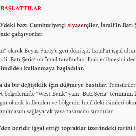
 BAŞLATTILAR
'deki bazı Cumhuriyetçi
siyaset
çiler, İsrail'in Bat
nde çalışıyorlar.
olarak Beyaz Saray'a geri dönüşü, İsrail'in işgal altın
di. Batı Şeria'nın İsrail tarafından ilhak edilmesini des
i şimdiden kullanmaya başladılar.
a da bir değişiklik için düğmeye bastılar.
Temsilciler
belgelerinde "West Bank" yani "Batı Şeria" teriminin k
ygın olarak kullanılan ve bölgenin İncil'deki isimleri ol
nılmasını sağlayacak yasa tasarısını sundular.
67'den beridir işgal ettiği topraklar üzerindeki tarih