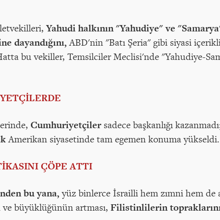
etvekilleri,
Yahudi halkının "Yahudiye" ve "Samarya"
sine dayandığını,
ABD'nin "Batı Şeria" gibi siyasi içerik
 Hatta bu vekiller, Temsilciler Meclisi'nde "Yahudiye-S
YETÇİLERDE
lerinde,
Cumhuriyetçiler
sadece başkanlığı kazanmadı
ak
Amerikan siyasetinde tam egemen konuma yükseldi.
İKASINI ÇÖPE ATTI
alinden bu yana,
yüz binlerce İsrailli hem zımni hem de
nın ve büyüklüğünün artması,
Filistinlilerin topraklar