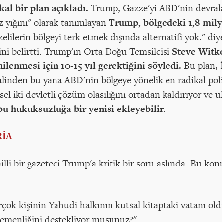
kal bir plan açıkladı.
Trump, Gazze'yi ABD'nin devrala
oz yığını" olarak tanımlayan
Trump, bölgedeki 1,8 mily
elilerin bölgeyi terk etmek dışında alternatifi yok." 
ini belirtti. Trump'ın Orta Doğu Temsilcisi
Steve Witk
ilenmesi için 10-15 yıl gerektiğini söyledi.
Bu plan, İ
linden bu yana ABD'nin bölgeye yönelik en radikal polit
sel iki devletli çözüm olasılığını ortadan kaldırıyor ve 
 hukuksuzluğa bir yenisi ekleyebilir.
RİA
illi bir gazeteci Trump'a kritik bir soru aslında. Bu ko
çok kişinin Yahudi halkının kutsal kitaptaki vatanı ol
egemenliğini destekliyor musunuz?"