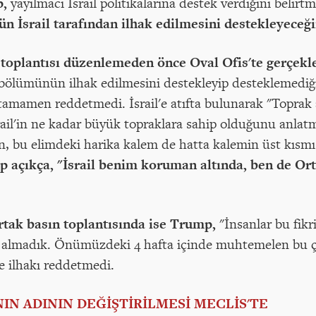
p,
yayılmacı İsrail politikalarına destek verdiğini belir
n İsrail tarafından ilhak edilmesini destekleyeceği
oplantısı düzenlemeden önce Oval Ofis'te gerçekleş
r bölümünün ilhak edilmesini destekleyip desteklemediğ
tamamen reddetmedi. İsrail'e atıfta bulunarak "Toprak 
srail'in ne kadar büyük topraklara sahip olduğunu anlat
bu elimdeki harika kalem de hatta kalemin üst kısmı da
 açıkça, "İsrail benim koruman altında, ben de Or
rtak basın toplantısında ise Trump,
"İnsanlar bu fikr
 almadık. Önümüzdeki 4 hafta içinde muhtemelen bu ç
e ilhakı reddetmedi.
'NIN ADININ DEĞİŞTİRİLMESİ MECLİS'TE