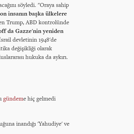
cağını söyledi. "Oraya sahip
on insanın başka ülkelere
diyen Trump, ABD kontrolünde
off da Gazze'nin yeniden
srail devletinin 1948'de
ika değişikliği olarak
uluslararası hukuka da aykırı.
nu
gündem
e hiç gelmedi
duğuna inandığı 'Yahudiye' ve