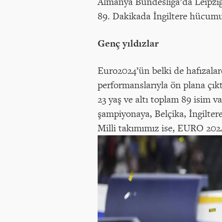
Almanya Bundesliga’da Leipzig 
89. Dakikada İngiltere hücumun
Genç yıldızlar
Euro2024’ün belki de hafızalard
performanslarıyla ön plana çık
23 yaş ve altı toplam 89 isim v
şampiyonaya, Belçika, İngiltere
Milli takımımız ise, EURO 2024'