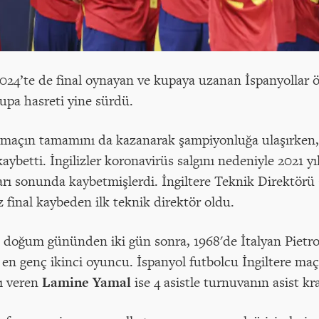
024’te de final oynayan ve kupaya uzanan İspanyollar ö
kupa hasreti yine sürdü.
 maçın tamamını da kazanarak şampiyonluğa ulaşırken, 
aybetti. İngilizler koronavirüs salgını nedeniyle 2021 
ışları sonunda kaybetmişlerdi. İngiltere Teknik Direktö
 final kaybeden ilk teknik direktör oldu.
2. doğum gününden iki gün sonra, 1968'de İtalyan Pietr
 en genç ikinci oyuncu. İspanyol futbolcu İngiltere ma
nı veren
Lamine Yamal
ise 4 asistle turnuvanın asist kra