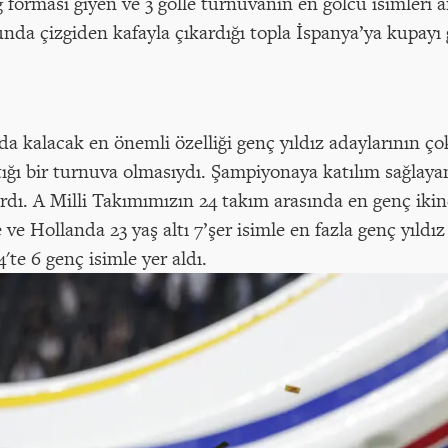
forması giyen ve 3 golle turnuvanın en golcü isimleri 
da çizgiden kafayla çıkardığı topla İspanya’ya kupayı g
a kalacak en önemli özelliği genç yıldız adaylarının ço
tığı bir turnuva olmasıydı. Şampiyonaya katılım sağlaya
ardı. A Milli Takımımızın 24 takım arasında en genç ikin
 ve Hollanda 23 yaş altı 7’şer isimle en fazla genç yıldı
te 6 genç isimle yer aldı.