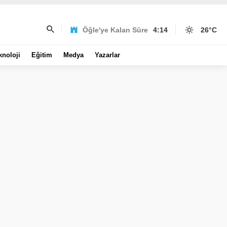
Öğle'ye Kalan Süre
4:14
26
°C
knoloji
Eğitim
Medya
Yazarlar