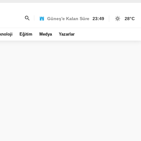
Güneş'e Kalan Süre
23:49
28
°C
knoloji
Eğitim
Medya
Yazarlar