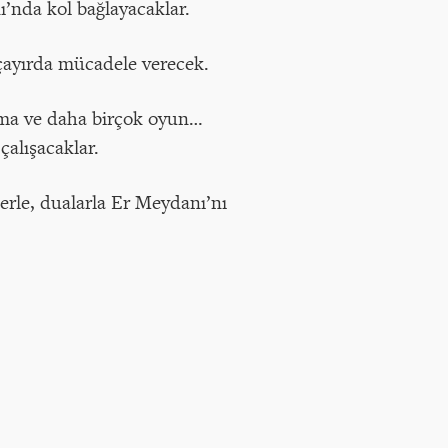
ı’nda kol bağlayacaklar.
 çayırda mücadele verecek.
ama ve daha birçok oyun…
çalışacaklar.
lerle, dualarla Er Meydanı’nı