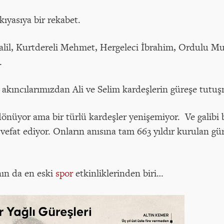
kıyasıya bir rekabet.
Halil, Kurtdereli Mehmet, Hergeleci İbrahim, Ordulu M
…
 akıncılarımızdan Ali ve Selim kardeşlerin güreşe tutuş
 dönüyor ama bir türlü kardeşler yenişemiyor. Ve galibi 
vefat ediyor. Onların anısına tam 663 yıldır kurulan g
nın da en eski
spor
etkinliklerinden biri…