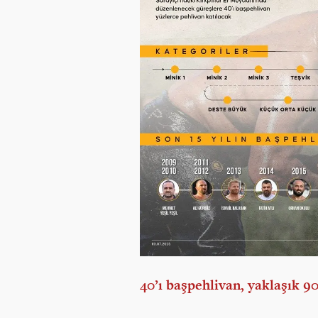
40’ı başpehlivan, yaklaşık 9