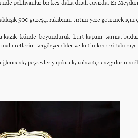
i’nde pehlivanlar bir kez daha dualı çayırda, Er Meydan
aklaşık 900 güreşçi rakibinin sırtını yere getirmek için
aça kazık, künde, boyunduruk, kurt kapanı, sarma, bud
, maharetlerini sergileyecekler ve kutlu kemeri takmaya 
 yağlanacak, peşrevler yapılacak, salavatçı cazgırlar mani