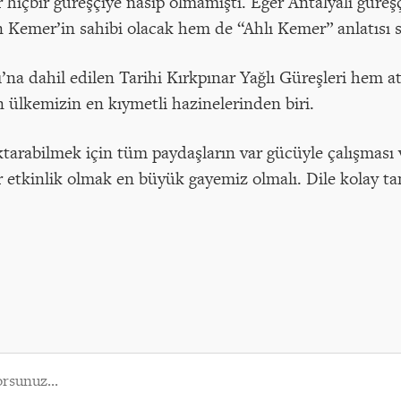
hiçbir güreşçiye nasip olmamıştı. Eğer Antalyalı güreş
n Kemer’in sahibi olacak hem de “Ahlı Kemer” anlatısı 
 dahil edilen Tarihi Kırkpınar Yağlı Güreşleri hem a
n ülkemizin en kıymetli hazinelerinden biri.
ktarabilmek için tüm paydaşların var gücüyle çalışması 
r etkinlik olmak en büyük gayemiz olmalı. Dile kolay ta