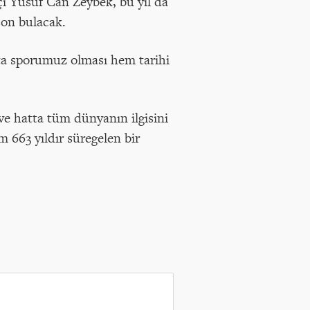
çi Yusuf Can Zeybek, bu yıl da
son bulacak.
ta sporumuz olması hem tarihi
ve hatta tüm dünyanın ilgisini
m 663 yıldır süregelen bir