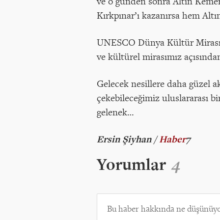
ve o günden sonra Altın Kemer 
Kırkpınar’ı kazanırsa hem Altı
UNESCO Dünya Kültür Mirası’na
ve kültürel mirasımız açısında
Gelecek nesillere daha güzel a
çekebileceğimiz uluslararası bi
gelenek…
Ersin Şiyhan /
Haber
7
Yorumlar
4