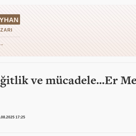
IYHAN
ZARI
 →
iğitlik ve mücadele…Er M
.08.2025 17:25