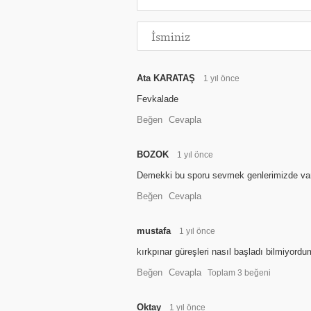
Ata KARATAŞ
1 yıl önce
Fevkalade
Beğen
Cevapla
BOZOK
1 yıl önce
Demekki bu sporu sevmek genlerimizde var
Beğen
Cevapla
mustafa
1 yıl önce
kırkpınar güreşleri nasıl başladı bilmiyordum.
Beğen
Cevapla
Toplam
3
beğeni
Oktay
1 yıl önce