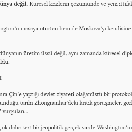
ünya değil.
Küresel krizlerin çözümünde ve yeni ittifa
ington’u masaya oturtan hem de Moskova’yı kendisine 
a dünyanın üretim üssü değil, aynı zamanda küresel dipl
ldu.
I
ra Çin’e yaptığı devlet ziyareti olağanüstü bir protokoll
unduğu tarihi Zhongnanhai’deki kritik görüşmeler, gör
i”
vurguları…
ok daha sert bir jeopolitik gerçek vardı: Washington’