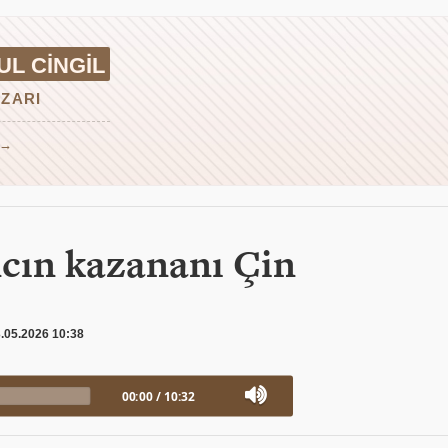
L CINGIL
ZARI
 →
ncın kazananı Çin
.05.2026 10:38
00:00
/
10:32