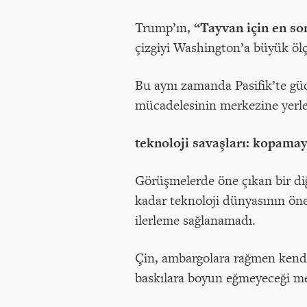
Trump’ın,
“Tayvan için en so
çizgiyi Washington’a büyük ölç
Bu aynı zamanda Pasifik’te güc
mücadelesinin merkezine yerleş
teknoloji savaşları: kopamay
Görüşmelerde öne çıkan bir diğ
kadar teknoloji dünyasının öne
ilerleme sağlanamadı.
Çin, ambargolara rağmen kendi 
baskılara boyun eğmeyeceği mes