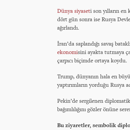
Dünya
siyaset
i son yılların e
dört gün sonra ise Rusya Devle
ağırlandı.
İran’da saplandığı savaş batak
ekonomi
sini ayakta tutmaya ça
çarpıcı biçimde ortaya koydu.
Trump, dünyanın hala en büyük 
yaptırımların yorduğu Rusya ad
Pekin’de sergilenen diplomatik 
bağımlılığını gözler önüne ser
Bu ziyaretler, sembolik dipl