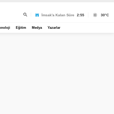
İmsak'a Kalan Süre
2:55
30
°C
knoloji
Eğitim
Medya
Yazarlar